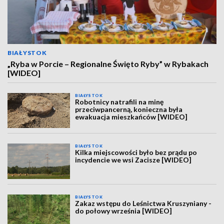
BIAŁYSTOK
„Ryba w Porcie – Regionalne Święto Ryby” w Rybakach
[WIDEO]
BIAŁYSTOK
Robotnicy natrafili na minę
przeciwpancerną, konieczna była
ewakuacja mieszkańców [WIDEO]
BIAŁYSTOK
Kilka miejscowości było bez prądu po
incydencie we wsi Zacisze [WIDEO]
BIAŁYSTOK
Zakaz wstępu do Leśnictwa Kruszyniany -
do połowy września [WIDEO]