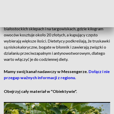
rozpoczęli już zbiory, na które czekali stali klienci spragnieni
regionalnych owoców po zimie.
Duże zainteresowanie truskawkami widać także w
białostockich sklepach i na targowiskach, gdzie kilogram
owoców kosztuje około 20 złotych, a kupujący często
wybierają większe ilości. Dietetycy podkreślają, że truskawki
są niskokaloryczne, bogate w błonnik i zawierają związki o
działaniu przeciwzapalnym i antynowotworowym, dlatego
warto włączyć je do codziennej diety.
Mamy swój kanał nadawczy w Messengerze.
Dołącz i nie
przegap ważnych informacji z regionu.
Obejrzyj cały materiał w "Obiektywie".