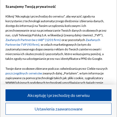
Szanujemy Twoją prywatność
Dołącz do nas:
Kliknij "Akceptuję i przechodzę do serwisu", aby wyrazić zgody na
korzystanie z technologii automatycznego śledzenia i zbierania danych,
TVP
dostęp do informacji na Twoim urządzeniu końcowym i ich
Abonament TVP
przechowywanie oraz na przetwarzanie Twoich danych osobowych przez
Regulamin TVP
nas, czyli Telewizję Polską S.A. w likwidacji (zwaną dalej również „TVP”),
Emisja w TVP
Polityka prywatności
Zaufanych Partnerów z IAB* (1201 firm)
oraz pozostałych
Zaufanych
Partnerów TVP (93 firm)
, w celach marketingowych (w tym do
Centrum informacji TVP
Moje zgody
zautomatyzowanego dopasowania reklam do Twoich zainteresowań i
mierzenia ich skuteczności) i pozostałych, które wskazujemy poniżej, a
Naziemna Telewizja Cyfrowa
Pomoc
także zgody na udostępnianie przez nas identyfikatora PPID do Google.
Sklep TVP
Biuro reklamy
Twoje dane osobowe zbierane podczas odwiedzania przez Ciebie naszych
Rada Programowa
Kontakt
poszczególnych serwisów
zwanych dalej „Portalem”, w tym informacje
zapisywane za pomocą technologii takich jak: pliki cookie, sygnalizatory
System NOS
WWW lub innych podobnych technologii umożliwiających świadczenie
dopasowanych i bezpiecznych usług, personalizację treści oraz reklam,
Informacje o nadawcy
Kanały
udostępnianie funkcji mediów społecznościowych oraz analizowanie
Akceptuję i przechodzę do serwisu
ruchu w Internecie.
Program dla prasy
©2026 Telewizja Polska S.A. w likwidacji
Biuro Reklamy
Twoje dane osobowe zbierane podczas odwiedzania przez Ciebie
Ustawienia zaawansowane
poszczególnych serwisów
na Portalu, takie jak adresy IP, identyfikatory
Ogłoszenie przetargowe
Twoich urządzeń końcowych i identyfikatory plików cookie, informacje o