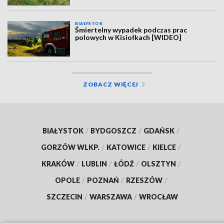
BIAŁYSTOK
Śmiertelny wypadek podczas prac
polowych w Kisiołkach [WIDEO]
ZOBACZ WIĘCEJ
BIAŁYSTOK
/
BYDGOSZCZ
/
GDAŃSK
/
GORZÓW WLKP.
/
KATOWICE
/
KIELCE
/
KRAKÓW
/
LUBLIN
/
ŁÓDŹ
/
OLSZTYN
/
OPOLE
/
POZNAŃ
/
RZESZÓW
/
SZCZECIN
/
WARSZAWA
/
WROCŁAW