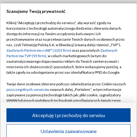
Szanujemy Twoją prywatność
Dołącz do nas:
Kliknij "Akceptuję i przechodzę do serwisu", aby wyrazić zgody na
korzystanie z technologii automatycznego śledzenia i zbierania danych,
TVP
dostęp do informacji na Twoim urządzeniu końcowym i ich
Abonament TVP
przechowywanie oraz na przetwarzanie Twoich danych osobowych przez
Regulamin TVP
nas, czyli Telewizję Polską S.A. w likwidacji (zwaną dalej również „TVP”),
Emisja w TVP
Polityka prywatności
Zaufanych Partnerów z IAB* (1201 firm)
oraz pozostałych
Zaufanych
Partnerów TVP (93 firm)
, w celach marketingowych (w tym do
Centrum informacji TVP
Moje zgody
zautomatyzowanego dopasowania reklam do Twoich zainteresowań i
mierzenia ich skuteczności) i pozostałych, które wskazujemy poniżej, a
Naziemna Telewizja Cyfrowa
Pomoc
także zgody na udostępnianie przez nas identyfikatora PPID do Google.
Sklep TVP
Biuro reklamy
Twoje dane osobowe zbierane podczas odwiedzania przez Ciebie naszych
Rada Programowa
Kontakt
poszczególnych serwisów
zwanych dalej „Portalem”, w tym informacje
zapisywane za pomocą technologii takich jak: pliki cookie, sygnalizatory
System NOS
WWW lub innych podobnych technologii umożliwiających świadczenie
dopasowanych i bezpiecznych usług, personalizację treści oraz reklam,
Informacje o nadawcy
Kanały
udostępnianie funkcji mediów społecznościowych oraz analizowanie
Akceptuję i przechodzę do serwisu
ruchu w Internecie.
Program dla prasy
©2026 Telewizja Polska S.A. w likwidacji
Biuro Reklamy
Twoje dane osobowe zbierane podczas odwiedzania przez Ciebie
Ustawienia zaawansowane
poszczególnych serwisów
na Portalu, takie jak adresy IP, identyfikatory