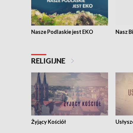
Nasze Podlaskie jest EKO
Nasz B
RELIGIJNE
Żyjący Kościół
Usłysz