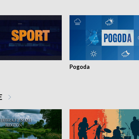
Pogoda
E