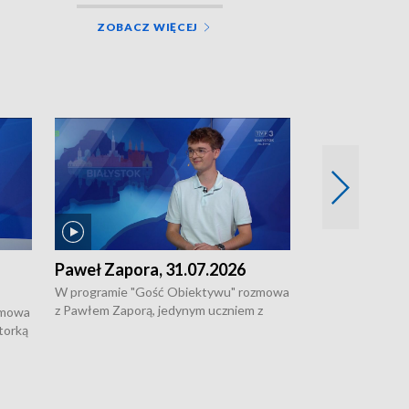
ZOBACZ WIĘCEJ
Paweł Zapora, 31.07.2026
Jacek Brzozo
W programie "Gość Obiektywu" rozmowa
W programie „G
z Pawłem Zaporą, jedynym uczniem z
z Jackiem Brzoz
zmowa
regionu, który wziął udział w
podlaskim o syst
torką
prestiżowym programie edukacyjnym dla
ostrzegania w w
ne
uczniów z całego świata organizowanym
ak
w USA przez Uniwersytet Yale.
si.