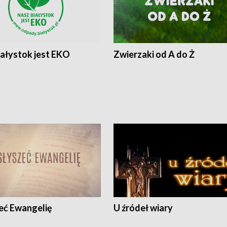
iałystok jest EKO
Zwierzaki od A do Ż
eć Ewangelię
U źródeł wiary