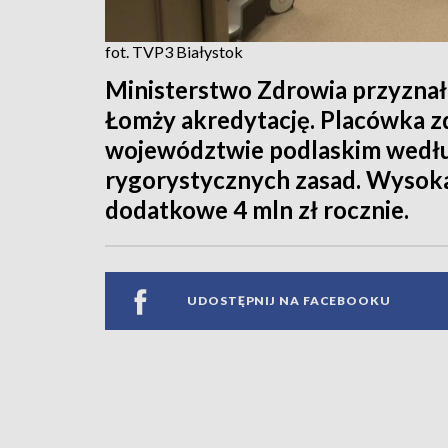
fot. TVP3 Białystok
Ministerstwo Zdrowia przyzna
Łomży akredytację. Placówka zd
województwie podlaskim wedłu
rygorystycznych zasad. Wysoka
dodatkowe 4 mln zł rocznie.
UDOSTĘPNIJ NA FACEBOOKU