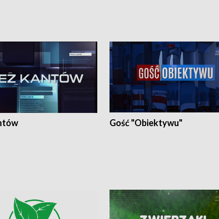
ntów
Gość "Obiektywu"