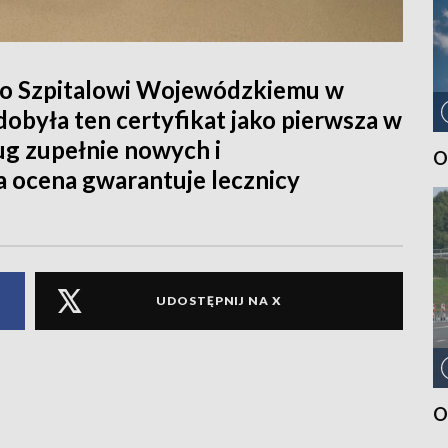
ło Szpitalowi Wojewódzkiemu w
obyła ten certyfikat jako pierwsza w
g zupełnie nowych i
O
 ocena gwarantuje lecznicy
UDOSTĘPNIJ NA X
O