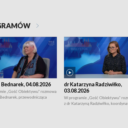
OGRAMÓW
 Bednarek, 04.08.2026
dr Katarzyna Radziwiłko,
03.08.2026
mie „Gość Obiektywu” rozmowa
 Bednarek, przewodnicząca
W programie „Gość Obiektywu” ro
kiej Rady Seniorów, o walce z
z dr Katarzyną Radziwiłko, koordyna
ią, pomysłach na to jak
projektu "Etnomozaika. Współczes
osoby starsze z domów i jak
dziedzictwo kulturowe wsi" o tym, j
t to by nie były same.
wygląda dzisiejsza kultura polskiej w