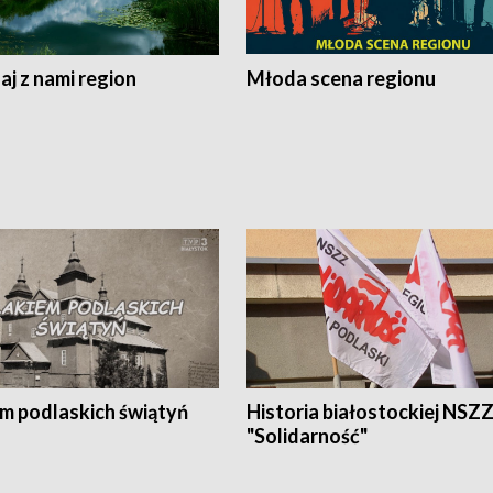
j z nami region
Młoda scena regionu
em podlaskich świątyń
Historia białostockiej NSZ
"Solidarność"