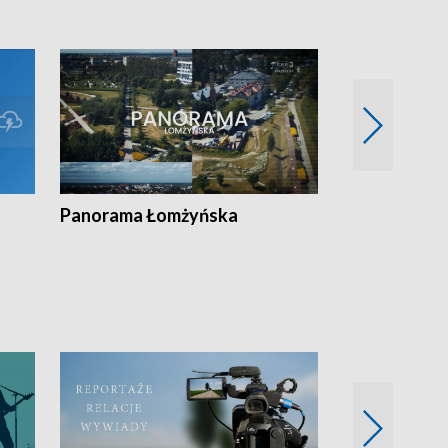
Panorama Łomżyńska
Przegląd suw