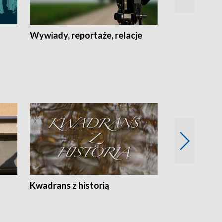
Wywiady, reportaże, relacje
Recepta na...
Z
Kwadrans z historią
Kartki z kal