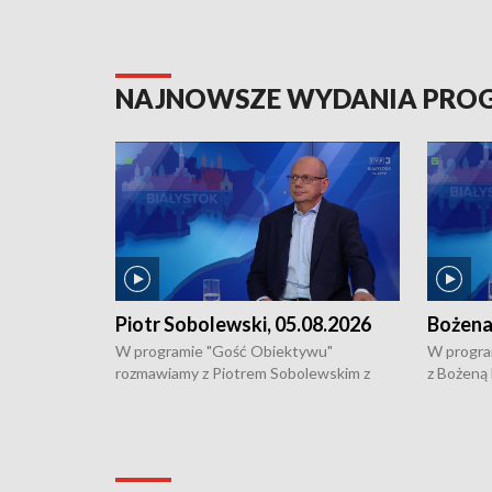
NAJNOWSZE WYDANIA PR
Piotr Sobolewski, 05.08.2026
Bożena
W programie "Gość Obiektywu"
W progra
rozmawiamy z Piotrem Sobolewskim z
z Bożeną
Towarzystwa Amickus o możliwościach
Białostoc
wsparcia osób dotkniętych przemocą i
samotnośc
działaniu Ośrodka Pomocy Osobom
wyciągać 
Pokrzywdzonym Przestępstwem.
ważne jes