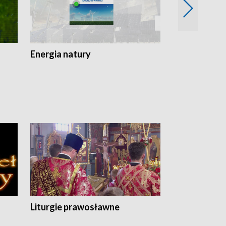
Energia natury
Ogród i nie t
Liturgie prawosławne