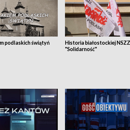
em podlaskich świątyń
Historia białostockiej NSZ
"Solidarność"