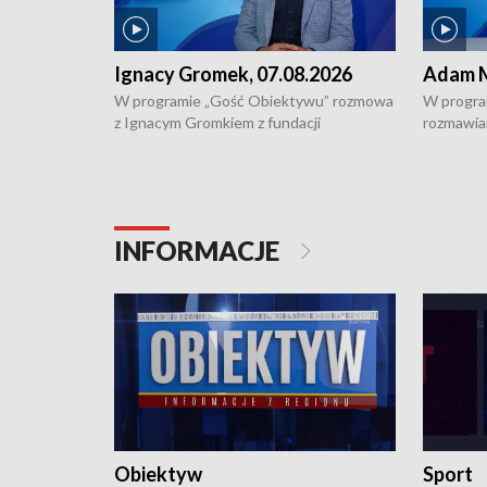
Ignacy Gromek, 07.08.2026
Adam M
W programie „Gość Obiektywu” rozmowa
W progra
z Ignacym Gromkiem z fundacji
rozmawia
"Przystanek Autyzm" o opiece dorosłych
podlaski
osób autystycznych oraz potrzebie
zabytków 
dziennej i całodobowej opieki.
i naborze
konserwa
INFORMACJE
Obiektyw
Sport