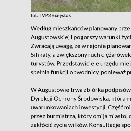
fot. TVP3 Białystok
Według mieszkańców planowany przeb
Augustowskiej i pogorszy warunki życi
Zwracają uwagę, że w rejonie planowane
Silikaty, a zwiększony ruch ciężarówe
turystów. Przedstawiciele urzędu miej
spełnia funkcji obwodnicy, ponieważ p
W Augustowie trwa zbiórka podpisów
Dyrekcji Ochrony Środowiska, która 
uwarunkowaniach inwestycji. Część m
przez burmistrza, który omija miasto,
zakłócić życie wilków. Konsultacje sp