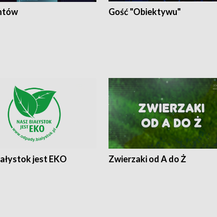
ntów
Gość "Obiektywu"
iałystok jest EKO
Zwierzaki od A do Ż