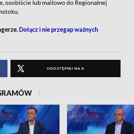
, osobiście lub mailowo do Regionalnej
mstoku.
ngerze.
Dołącz i nie przegap ważnych
UDOSTĘPNIJ NA X
OGRAMÓW