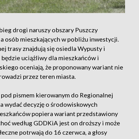
ieg drogi naruszy obszary Puszczy
a osób mieszkających w pobliżu inwestycji.
j trasy znajdują się osiedla Wypusty i
k będzie uciążliwy dla mieszkańców i
skiego oceniają, że proponowany wariant nie
rowadzi przez teren miasta.
 pod pismem kierowanym do Regionalnej
ma wydać decyzję o środowiskowych
ieszkańców popiera wariant przedstawiony
 choć według GDDKiA jest on droższy i może
ołeczne potrwają do 16 czerwca, a głosy