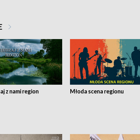
E
j z nami region
Młoda scena regionu