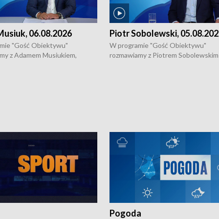
usiuk, 06.08.2026
Piotr Sobolewski, 05.08.20
mie "Gość Obiektywu"
W programie "Gość Obiektywu"
my z Adamem Musiukiem,
rozmawiamy z Piotrem Sobolewskim
m wojewódzkim konserwatorem
Towarzystwa Amickus o możliwości
o kondycji zabytków w regionie
wsparcia osób dotkniętych przemocą
 wniosków na prace
działaniu Ośrodka Pomocy Osobom
torskie.
Pokrzywdzonym Przestępstwem.
Pogoda