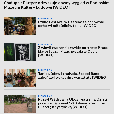
Chałupa z Plutycz odzyskuje dawny wygląd w Podlaskim
Muzeum Kultury Ludowej [WIDEO]
BIAŁYSTOK
Ethno Festiwal w Czeremsze ponownie
połączył miłośników folku [WIDEO]
BIAŁYSTOK
Z winyli tworzy niezwykłe portrety. Prace
białostoczanki zachwycają w Opolu
[WIDEO]
BIAŁYSTOK
Taniec, śpiew i tradycja. Zespół Ranok
zakończył wakacyjne warsztaty [WIDEO]
BIAŁYSTOK
Ruszył Wędrowny Obóz Teatralny. Dzieci
przemierzą ponad 160 kilometrów przez
Puszczę Knyszyńską [WIDEO]