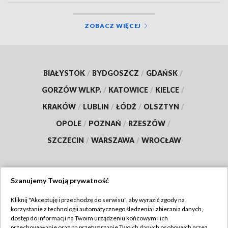
ZOBACZ WIĘCEJ
BIAŁYSTOK
/
BYDGOSZCZ
/
GDAŃSK
/
GORZÓW WLKP.
/
KATOWICE
/
KIELCE
/
KRAKÓW
/
LUBLIN
/
ŁÓDŹ
/
OLSZTYN
/
OPOLE
/
POZNAŃ
/
RZESZÓW
/
SZCZECIN
/
WARSZAWA
/
WROCŁAW
Szanujemy Twoją prywatność
Dołącz do nas:
Kliknij "Akceptuję i przechodzę do serwisu", aby wyrazić zgody na
korzystanie z technologii automatycznego śledzenia i zbierania danych,
TVP
dostęp do informacji na Twoim urządzeniu końcowym i ich
Abonament TVP
przechowywanie oraz na przetwarzanie Twoich danych osobowych przez