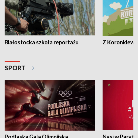
Białostocka szkoła reportażu
Z Koronkiewic
SPORT
Podlaska Gala Olimpijska
Nasi w Paryżu