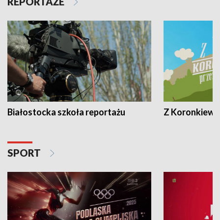
REPORTAŻE
Białostocka szkoła reportażu
Z Koronkiewic
SPORT