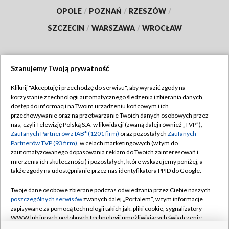
OPOLE
/
POZNAŃ
/
RZESZÓW
/
SZCZECIN
/
WARSZAWA
/
WROCŁAW
Szanujemy Twoją prywatność
Dołącz do nas:
Kliknij "Akceptuję i przechodzę do serwisu", aby wyrazić zgody na
korzystanie z technologii automatycznego śledzenia i zbierania danych,
TVP
dostęp do informacji na Twoim urządzeniu końcowym i ich
Abonament TVP
przechowywanie oraz na przetwarzanie Twoich danych osobowych przez
Regulamin TVP
nas, czyli Telewizję Polską S.A. w likwidacji (zwaną dalej również „TVP”),
Emisja w TVP
Polityka prywatności
Zaufanych Partnerów z IAB* (1201 firm)
oraz pozostałych
Zaufanych
Partnerów TVP (93 firm)
, w celach marketingowych (w tym do
Centrum informacji TVP
Moje zgody
zautomatyzowanego dopasowania reklam do Twoich zainteresowań i
mierzenia ich skuteczności) i pozostałych, które wskazujemy poniżej, a
Naziemna Telewizja Cyfrowa
Pomoc
także zgody na udostępnianie przez nas identyfikatora PPID do Google.
Sklep TVP
Biuro reklamy
Twoje dane osobowe zbierane podczas odwiedzania przez Ciebie naszych
Rada Programowa
Kontakt
poszczególnych serwisów
zwanych dalej „Portalem”, w tym informacje
zapisywane za pomocą technologii takich jak: pliki cookie, sygnalizatory
System NOS
WWW lub innych podobnych technologii umożliwiających świadczenie
dopasowanych i bezpiecznych usług, personalizację treści oraz reklam,