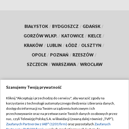
BIAŁYSTOK
/
BYDGOSZCZ
/
GDAŃSK
/
GORZÓW WLKP.
/
KATOWICE
/
KIELCE
/
KRAKÓW
/
LUBLIN
/
ŁÓDŹ
/
OLSZTYN
/
OPOLE
/
POZNAŃ
/
RZESZÓW
/
SZCZECIN
/
WARSZAWA
/
WROCŁAW
Szanujemy Twoją prywatność
Dołącz do nas:
Kliknij "Akceptuję i przechodzę do serwisu", aby wyrazić zgody na
korzystanie z technologii automatycznego śledzenia i zbierania danych,
TVP
dostęp do informacji na Twoim urządzeniu końcowym i ich
Abonament TVP
przechowywanie oraz na przetwarzanie Twoich danych osobowych przez
Regulamin TVP
nas, czyli Telewizję Polską S.A. w likwidacji (zwaną dalej również „TVP”),
Emisja w TVP
Polityka prywatności
Zaufanych Partnerów z IAB* (1201 firm)
oraz pozostałych
Zaufanych