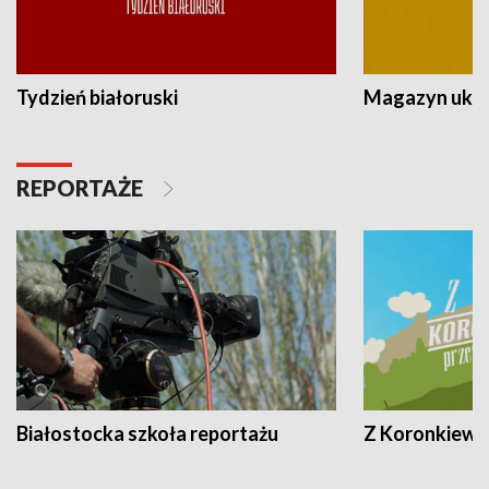
Tydzień białoruski
Magazyn ukra
REPORTAŻE
Białostocka szkoła reportażu
Z Koronkiewic