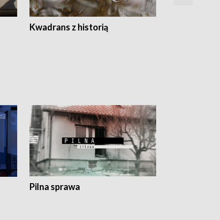
Z
Kwadrans z historią
Kartki z kal
Pilna sprawa