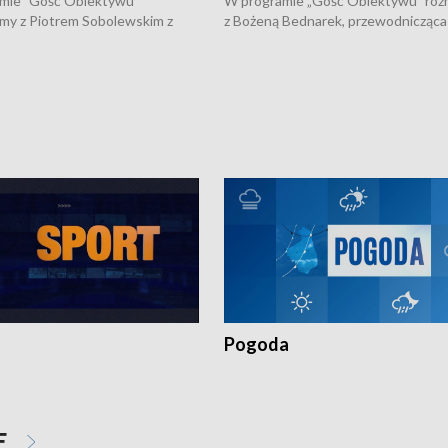
mie "Gość Obiektywu"
W programie „Gość Obiektywu” ro
my z Piotrem Sobolewskim z
z Bożeną Bednarek, przewodnicząca
twa Amickus o możliwościach
Białostockiej Rady Seniorów, o walc
osób dotkniętych przemocą i
samotnością, pomysłach na to jak
u Ośrodka Pomocy Osobom
wyciągać osoby starsze z domów i j
zonym Przestępstwem.
ważne jest to by nie były same.
Pogoda
E