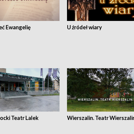
eć Ewangelię
U źródeł wiary
ocki Teatr Lalek
Wierszalin. Teatr Wierszali