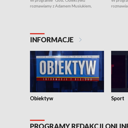
W programie "Gość Obiektywu"
W progra
rozmawiamy z Adamem Musiukiem,
rozmawia
podlaskim wojewódzkim konserwatorem
Towarzys
zabytków o kondycji zabytków w regionie
wsparcia 
i naborze wniosków na prace
działani
konserwatorskie.
Pokrzywd
INFORMACJE
Obiektyw
Sport
PROGRAMY REDAKCJI ONLIN