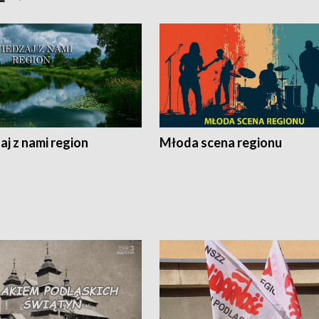
j z nami region
Młoda scena regionu