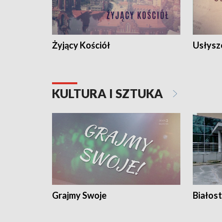
Żyjący Kościół
Usłysz
KULTURA I SZTUKA
Grajmy Swoje
Białost