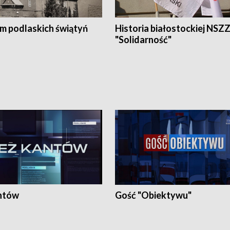
em podlaskich świątyń
Historia białostockiej NSZ
"Solidarność"
ntów
Gość "Obiektywu"