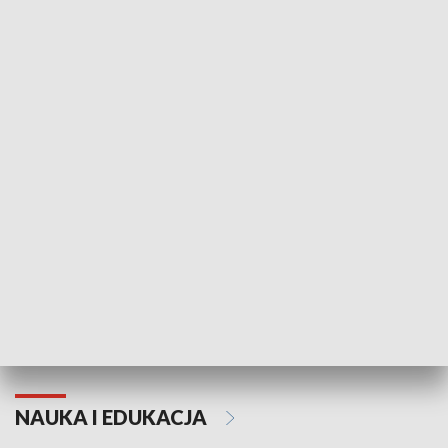
Żyjący Kościół
Usłyszeć Ewa
KULTURA I SZTUKA
Grajmy Swoje
Białostocki Te
NAUKA I EDUKACJA