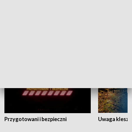
Grajmy Swoje
Białostocki Te
NAUKA I EDUKACJA
Przygotowani i bezpieczni
Uwaga kleszc