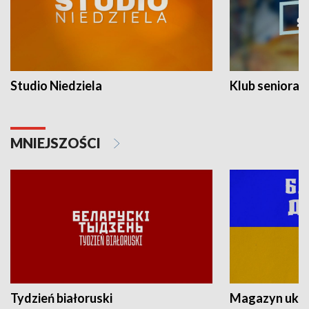
Studio Niedziela
Klub seniora
MNIEJSZOŚCI
Tydzień białoruski
Magazyn ukra