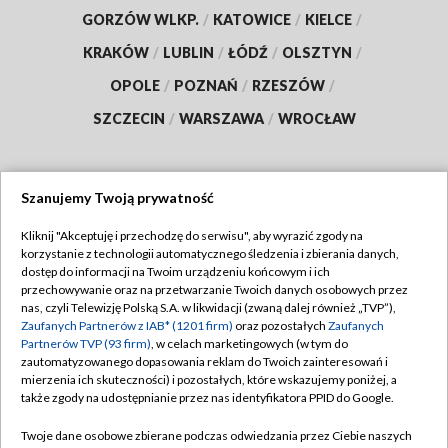
GORZÓW WLKP.
/
KATOWICE
/
KIELCE
/
KRAKÓW
/
LUBLIN
/
ŁÓDŹ
/
OLSZTYN
/
OPOLE
/
POZNAŃ
/
RZESZÓW
/
SZCZECIN
/
WARSZAWA
/
WROCŁAW
Szanujemy Twoją prywatność
Dołącz do nas:
Kliknij "Akceptuję i przechodzę do serwisu", aby wyrazić zgody na
korzystanie z technologii automatycznego śledzenia i zbierania danych,
TVP
dostęp do informacji na Twoim urządzeniu końcowym i ich
Abonament TVP
przechowywanie oraz na przetwarzanie Twoich danych osobowych przez
Regulamin TVP
nas, czyli Telewizję Polską S.A. w likwidacji (zwaną dalej również „TVP”),
Emisja w TVP
Polityka prywatności
Zaufanych Partnerów z IAB* (1201 firm)
oraz pozostałych
Zaufanych
Partnerów TVP (93 firm)
, w celach marketingowych (w tym do
Centrum informacji TVP
Moje zgody
zautomatyzowanego dopasowania reklam do Twoich zainteresowań i
mierzenia ich skuteczności) i pozostałych, które wskazujemy poniżej, a
Naziemna Telewizja Cyfrowa
Pomoc
także zgody na udostępnianie przez nas identyfikatora PPID do Google.
Sklep TVP
Biuro reklamy
Twoje dane osobowe zbierane podczas odwiedzania przez Ciebie naszych