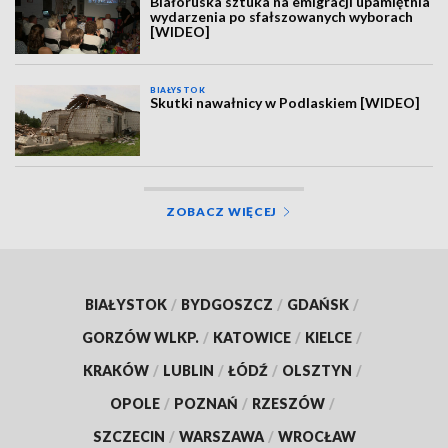
Białoruska sztuka na emigracji upamiętnia
wydarzenia po sfałszowanych wyborach
[WIDEO]
BIAŁYSTOK
Skutki nawałnicy w Podlaskiem [WIDEO]
ZOBACZ WIĘCEJ
BIAŁYSTOK
/
BYDGOSZCZ
/
GDAŃSK
/
GORZÓW WLKP.
/
KATOWICE
/
KIELCE
/
KRAKÓW
/
LUBLIN
/
ŁÓDŹ
/
OLSZTYN
/
OPOLE
/
POZNAŃ
/
RZESZÓW
/
SZCZECIN
/
WARSZAWA
/
WROCŁAW