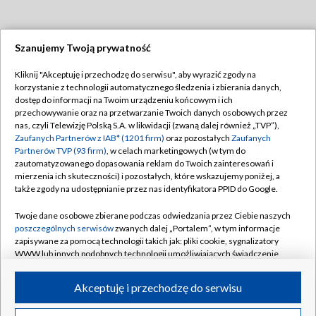
Szanujemy Twoją prywatność
Dołącz do nas:
Kliknij "Akceptuję i przechodzę do serwisu", aby wyrazić zgody na
korzystanie z technologii automatycznego śledzenia i zbierania danych,
TVP
dostęp do informacji na Twoim urządzeniu końcowym i ich
Abonament TVP
przechowywanie oraz na przetwarzanie Twoich danych osobowych przez
Regulamin TVP
nas, czyli Telewizję Polską S.A. w likwidacji (zwaną dalej również „TVP”),
Emisja w TVP
Polityka prywatności
Zaufanych Partnerów z IAB* (1201 firm)
oraz pozostałych
Zaufanych
Partnerów TVP (93 firm)
, w celach marketingowych (w tym do
Centrum informacji TVP
Moje zgody
zautomatyzowanego dopasowania reklam do Twoich zainteresowań i
mierzenia ich skuteczności) i pozostałych, które wskazujemy poniżej, a
Naziemna Telewizja Cyfrowa
Pomoc
także zgody na udostępnianie przez nas identyfikatora PPID do Google.
Sklep TVP
Biuro reklamy
Twoje dane osobowe zbierane podczas odwiedzania przez Ciebie naszych
Rada Programowa
Kontakt
poszczególnych serwisów
zwanych dalej „Portalem”, w tym informacje
zapisywane za pomocą technologii takich jak: pliki cookie, sygnalizatory
System NOS
WWW lub innych podobnych technologii umożliwiających świadczenie
dopasowanych i bezpiecznych usług, personalizację treści oraz reklam,
Informacje o nadawcy
Kanały
udostępnianie funkcji mediów społecznościowych oraz analizowanie
Akceptuję i przechodzę do serwisu
ruchu w Internecie.
Program dla prasy
©2026 Telewizja Polska S.A. w likwidacji