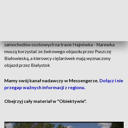
obszarów Natura 2000. Teraz RDOŚ ma rozpatrzyć
pozytywnie wniosek Podlaskiego Zarządu Dróg
Wojewódzkich o wydanie decyzji zezwalającej na
odstępstwa od zakazów dotyczących chociażby okresu
lęgowego ptaków. Droga Juszkowy Gród – Zwodzieckie od
kilku tygodni jest zamknięta dla ruchu. Kierowcy
samochodów osobowych na trasie Hajnówka - Narewka
muszą korzystać ze żwirowego objazdu przez Puszczę
Białowieską, a kierowcy ciężarówek mają wyznaczony
objazd przez Białystok
Mamy swój kanał nadawczy w Messengerze.
Dołącz i nie
przegap ważnych informacji z regionu.
Obejrzyj cały materiał w "Obiektywie".