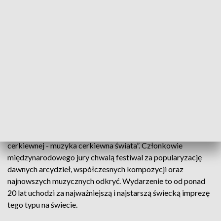
Organizatorzy podzielili zmagania na 4 kategorie. Wśród
amatorskich grup dziecięco-młodzieżowych tryumfował
bułgarski Chór Chłopięcy Miasta Sofii. Szczeciński Chór
Katedralny oraz łotewski Chór „Adamant” z Rygi wywalczyły
1 miejsce w klasyfikacji chórów parafialnych. Z kolei
krakowski Chór Uniwersytetu Papieskiego Jana Pawła II
„Psalmodia” i wrocławski Chór Uniwersytetu
Wrocławskiego „Gaudium” zwyciężyły w sekcji zespołów
świeckich.
Muzycy występowali na scenie Opery i Filharmonii
Podlaskiej pod historycznym hasłem „Świat muzyki
cerkiewnej - muzyka cerkiewna świata”. Członkowie
międzynarodowego jury chwalą festiwal za popularyzację
dawnych arcydzieł, współczesnych kompozycji oraz
najnowszych muzycznych odkryć. Wydarzenie to od ponad
20 lat uchodzi za najważniejszą i najstarszą świecką imprezę
tego typu na świecie.