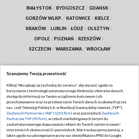
BIAŁYSTOK
/
BYDGOSZCZ
/
GDAŃSK
/
GORZÓW WLKP.
/
KATOWICE
/
KIELCE
/
KRAKÓW
/
LUBLIN
/
ŁÓDŹ
/
OLSZTYN
/
OPOLE
/
POZNAŃ
/
RZESZÓW
/
SZCZECIN
/
WARSZAWA
/
WROCŁAW
Szanujemy Twoją prywatność
Dołącz do nas:
Kliknij "Akceptuję i przechodzę do serwisu", aby wyrazić zgody na
korzystanie z technologii automatycznego śledzenia i zbierania danych,
TVP
dostęp do informacji na Twoim urządzeniu końcowym i ich
Abonament TVP
przechowywanie oraz na przetwarzanie Twoich danych osobowych przez
Regulamin TVP
nas, czyli Telewizję Polską S.A. w likwidacji (zwaną dalej również „TVP”),
Emisja w TVP
Polityka prywatności
Zaufanych Partnerów z IAB* (1201 firm)
oraz pozostałych
Zaufanych
Partnerów TVP (93 firm)
, w celach marketingowych (w tym do
Centrum informacji TVP
Moje zgody
zautomatyzowanego dopasowania reklam do Twoich zainteresowań i
mierzenia ich skuteczności) i pozostałych, które wskazujemy poniżej, a
Naziemna Telewizja Cyfrowa
Pomoc
także zgody na udostępnianie przez nas identyfikatora PPID do Google.