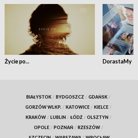
Życie po...
DorastaMy
BIAŁYSTOK
/
BYDGOSZCZ
/
GDAŃSK
/
GORZÓW WLKP.
/
KATOWICE
/
KIELCE
/
KRAKÓW
/
LUBLIN
/
ŁÓDŹ
/
OLSZTYN
/
OPOLE
/
POZNAŃ
/
RZESZÓW
/
SZCZECIN
/
WARSZAWA
/
WROCŁAW