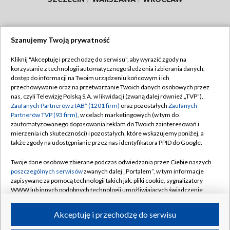
Szanujemy Twoją prywatność
Dołącz do nas:
Kliknij "Akceptuję i przechodzę do serwisu", aby wyrazić zgody na
korzystanie z technologii automatycznego śledzenia i zbierania danych,
TVP
dostęp do informacji na Twoim urządzeniu końcowym i ich
Abonament TVP
przechowywanie oraz na przetwarzanie Twoich danych osobowych przez
Regulamin TVP
nas, czyli Telewizję Polską S.A. w likwidacji (zwaną dalej również „TVP”),
Emisja w TVP
Polityka prywatności
Zaufanych Partnerów z IAB* (1201 firm)
oraz pozostałych
Zaufanych
Partnerów TVP (93 firm)
, w celach marketingowych (w tym do
Centrum informacji TVP
Moje zgody
zautomatyzowanego dopasowania reklam do Twoich zainteresowań i
mierzenia ich skuteczności) i pozostałych, które wskazujemy poniżej, a
Naziemna Telewizja Cyfrowa
Pomoc
także zgody na udostępnianie przez nas identyfikatora PPID do Google.
Sklep TVP
Biuro reklamy
Twoje dane osobowe zbierane podczas odwiedzania przez Ciebie naszych
Rada Programowa
Kontakt
poszczególnych serwisów
zwanych dalej „Portalem”, w tym informacje
zapisywane za pomocą technologii takich jak: pliki cookie, sygnalizatory
System NOS
WWW lub innych podobnych technologii umożliwiających świadczenie
dopasowanych i bezpiecznych usług, personalizację treści oraz reklam,
Informacje o nadawcy
Kanały
udostępnianie funkcji mediów społecznościowych oraz analizowanie
Akceptuję i przechodzę do serwisu
ruchu w Internecie.
Program dla prasy
©2026 Telewizja Polska S.A. w likwidacji