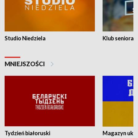
Studio Niedziela
Klub seniora
MNIEJSZOŚCI
Tydzień białoruski
Magazyn ukra