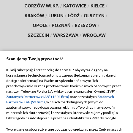
GORZÓW WLKP.
/
KATOWICE
/
KIELCE
/
KRAKÓW
/
LUBLIN
/
ŁÓDŹ
/
OLSZTYN
/
OPOLE
/
POZNAŃ
/
RZESZÓW
/
SZCZECIN
/
WARSZAWA
/
WROCŁAW
Szanujemy Twoją prywatność
Dołącz do nas:
Kliknij "Akceptuję i przechodzę do serwisu", aby wyrazić zgody na
korzystanie z technologii automatycznego śledzenia i zbierania danych,
TVP
dostęp do informacji na Twoim urządzeniu końcowym i ich
Abonament TVP
przechowywanie oraz na przetwarzanie Twoich danych osobowych przez
Regulamin TVP
nas, czyli Telewizję Polską S.A. w likwidacji (zwaną dalej również „TVP”),
Emisja w TVP
Polityka prywatności
Zaufanych Partnerów z IAB* (1201 firm)
oraz pozostałych
Zaufanych
Partnerów TVP (93 firm)
, w celach marketingowych (w tym do
Centrum informacji TVP
Moje zgody
zautomatyzowanego dopasowania reklam do Twoich zainteresowań i
mierzenia ich skuteczności) i pozostałych, które wskazujemy poniżej, a
Naziemna Telewizja Cyfrowa
Pomoc
także zgody na udostępnianie przez nas identyfikatora PPID do Google.
Sklep TVP
Biuro reklamy
Twoje dane osobowe zbierane podczas odwiedzania przez Ciebie naszych