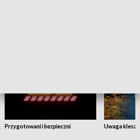
Grajmy Swoje
Białostocki Te
NAUKA I EDUKACJA
Przygotowani i bezpieczni
Uwaga kleszc