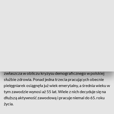
braki kadrowe w Polsce szacuje się już na ponad 150
tysięcy osób.
Program opiera się na harmonijnym połączeniu młodości i
doświadczenia dla dobra pacjentów. Starsza stażem
pielęgniarka czuwa nad działaniami młodszej koleżanki,
służąc jej radą oraz wsparciem w najbardziej stresujących
momentach. Mentor i podopieczna mają zsynchronizowane
grafiki, które obejmują minimum 25% wymiaru czasu pracy, a
ich wspólne postępy są weryfikowane raz na kwartał.
Wprowadzanie nowych kadr to ogromne wyzwanie,
zwłaszcza w obliczu kryzysu demograficznego w polskiej
służbie zdrowia. Ponad jedna trzecia pracujących obecnie
pielęgniarek osiągnęła już wiek emerytalny, a średnia wieku w
tym zawodzie wynosi aż 55 lat. Wiele z nich decyduje się na
dłuższą aktywność zawodową i pracuje niemal do 65. roku
życia.