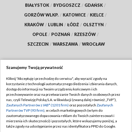
BIAŁYSTOK
/
BYDGOSZCZ
/
GDAŃSK
/
GORZÓW WLKP.
/
KATOWICE
/
KIELCE
/
KRAKÓW
/
LUBLIN
/
ŁÓDŹ
/
OLSZTYN
/
OPOLE
/
POZNAŃ
/
RZESZÓW
/
SZCZECIN
/
WARSZAWA
/
WROCŁAW
Szanujemy Twoją prywatność
Dołącz do nas:
Kliknij "Akceptuję i przechodzę do serwisu", aby wyrazić zgody na
korzystanie z technologii automatycznego śledzenia i zbierania danych,
TVP
dostęp do informacji na Twoim urządzeniu końcowym i ich
Abonament TVP
przechowywanie oraz na przetwarzanie Twoich danych osobowych przez
Regulamin TVP
nas, czyli Telewizję Polską S.A. w likwidacji (zwaną dalej również „TVP”),
Emisja w TVP
Polityka prywatności
Zaufanych Partnerów z IAB* (1201 firm)
oraz pozostałych
Zaufanych
Partnerów TVP (93 firm)
, w celach marketingowych (w tym do
Centrum informacji TVP
Moje zgody
zautomatyzowanego dopasowania reklam do Twoich zainteresowań i
mierzenia ich skuteczności) i pozostałych, które wskazujemy poniżej, a
Naziemna Telewizja Cyfrowa
Pomoc
także zgody na udostępnianie przez nas identyfikatora PPID do Google.