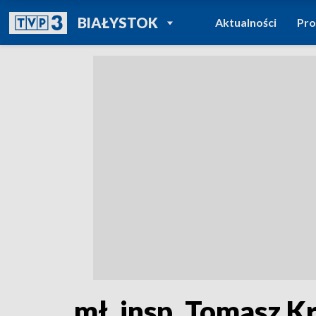
POWRÓT DO
BIAŁYSTOK
Aktualności
Pr
TVP REGIONY
mł. insp. Tomasz K