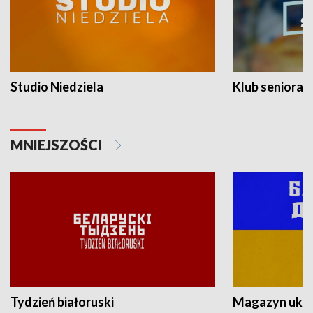
Studio Niedziela
Klub seniora
MNIEJSZOŚCI
Tydzień białoruski
Magazyn ukra