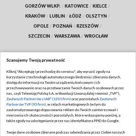
GORZÓW WLKP.
/
KATOWICE
/
KIELCE
/
KRAKÓW
/
LUBLIN
/
ŁÓDŹ
/
OLSZTYN
/
OPOLE
/
POZNAŃ
/
RZESZÓW
/
SZCZECIN
/
WARSZAWA
/
WROCŁAW
Szanujemy Twoją prywatność
Dołącz do nas:
Kliknij "Akceptuję i przechodzę do serwisu", aby wyrazić zgody na
korzystanie z technologii automatycznego śledzenia i zbierania danych,
TVP
dostęp do informacji na Twoim urządzeniu końcowym i ich
Abonament TVP
przechowywanie oraz na przetwarzanie Twoich danych osobowych przez
Regulamin TVP
nas, czyli Telewizję Polską S.A. w likwidacji (zwaną dalej również „TVP”),
Emisja w TVP
Polityka prywatności
Zaufanych Partnerów z IAB* (1201 firm)
oraz pozostałych
Zaufanych
Partnerów TVP (93 firm)
, w celach marketingowych (w tym do
Centrum informacji TVP
Moje zgody
zautomatyzowanego dopasowania reklam do Twoich zainteresowań i
mierzenia ich skuteczności) i pozostałych, które wskazujemy poniżej, a
Naziemna Telewizja Cyfrowa
Pomoc
także zgody na udostępnianie przez nas identyfikatora PPID do Google.
Sklep TVP
Biuro reklamy
Twoje dane osobowe zbierane podczas odwiedzania przez Ciebie naszych