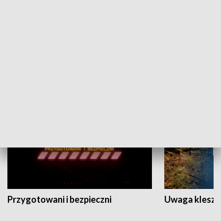
Grajmy Swoje
Białostocki Te
NAUKA I EDUKACJA
Przygotowani i bezpieczni
Uwaga kleszc