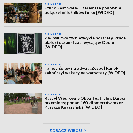
BIAŁYSTOK
Ethno Festiwal w Czeremsze ponownie
połączył miłośników folku [WIDEO]
BIAŁYSTOK
Z winyli tworzy niezwykłe portrety. Prace
białostoczanki zachwycają w Opolu
[WIDEO]
BIAŁYSTOK
Taniec, śpiew i tradycja. Zespół Ranok
zakończył wakacyjne warsztaty [WIDEO]
BIAŁYSTOK
Ruszył Wędrowny Obóz Teatralny. Dzieci
przemierzą ponad 160 kilometrów przez
Puszczę Knyszyńską [WIDEO]
ZOBACZ WIĘCEJ