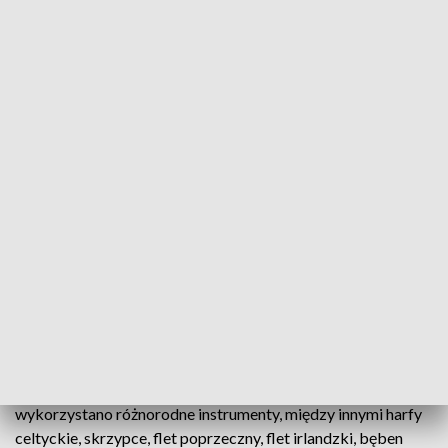
fot. TVP3 Białystok
Opera i Filharmonia Podlaska przygotowała zajęcia
edukacyjne „Odkrywcy Zielonej Wyspy”, podczas
których najmłodsi poznają tradycyjną muzykę
irlandzką oraz jej brzmienia.
Audycja odbywa się na scenie kameralnej i łączy muzykę na
żywo, taniec oraz zabawy rytmiczne, aby wprowadzić dzieci
w barwny świat irlandzkich opowieści. W programie
wykorzystano różnorodne instrumenty, między innymi harfy
celtyckie, skrzypce, flet poprzeczny, flet irlandzki, bęben