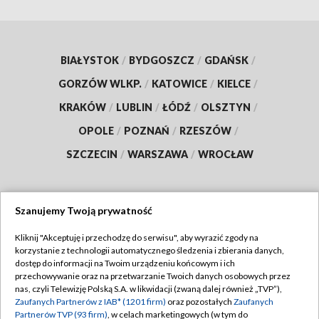
BIAŁYSTOK
/
BYDGOSZCZ
/
GDAŃSK
/
GORZÓW WLKP.
/
KATOWICE
/
KIELCE
/
KRAKÓW
/
LUBLIN
/
ŁÓDŹ
/
OLSZTYN
/
OPOLE
/
POZNAŃ
/
RZESZÓW
/
SZCZECIN
/
WARSZAWA
/
WROCŁAW
Szanujemy Twoją prywatność
Dołącz do nas:
Kliknij "Akceptuję i przechodzę do serwisu", aby wyrazić zgody na
korzystanie z technologii automatycznego śledzenia i zbierania danych,
TVP
dostęp do informacji na Twoim urządzeniu końcowym i ich
Abonament TVP
przechowywanie oraz na przetwarzanie Twoich danych osobowych przez
Regulamin TVP
nas, czyli Telewizję Polską S.A. w likwidacji (zwaną dalej również „TVP”),
Emisja w TVP
Polityka prywatności
Zaufanych Partnerów z IAB* (1201 firm)
oraz pozostałych
Zaufanych
Partnerów TVP (93 firm)
, w celach marketingowych (w tym do