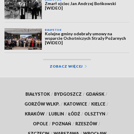
Zmarł ojciec Jan Andrzej Bońkowski
[WIDEO]
BIAŁYSTOK
Kolejne gminy odebrały umowy na
wsparcie Ochotniczych Straży Pożarnych
[WIDEO]
ZOBACZ WIĘCEJ
BIAŁYSTOK
/
BYDGOSZCZ
/
GDAŃSK
/
GORZÓW WLKP.
/
KATOWICE
/
KIELCE
/
KRAKÓW
/
LUBLIN
/
ŁÓDŹ
/
OLSZTYN
/
OPOLE
/
POZNAŃ
/
RZESZÓW
/
SZCZECIN
/
WARSZAWA
/
WROCŁAW