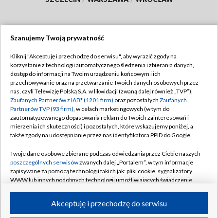
Szanujemy Twoją prywatność
Dołącz do nas:
Kliknij "Akceptuję i przechodzę do serwisu", aby wyrazić zgody na
korzystanie z technologii automatycznego śledzenia i zbierania danych,
TVP
dostęp do informacji na Twoim urządzeniu końcowym i ich
Abonament TVP
przechowywanie oraz na przetwarzanie Twoich danych osobowych przez
Regulamin TVP
nas, czyli Telewizję Polską S.A. w likwidacji (zwaną dalej również „TVP”),
Emisja w TVP
Polityka prywatności
Zaufanych Partnerów z IAB* (1201 firm)
oraz pozostałych
Zaufanych
Partnerów TVP (93 firm)
, w celach marketingowych (w tym do
Centrum informacji TVP
Moje zgody
zautomatyzowanego dopasowania reklam do Twoich zainteresowań i
mierzenia ich skuteczności) i pozostałych, które wskazujemy poniżej, a
Naziemna Telewizja Cyfrowa
Pomoc
także zgody na udostępnianie przez nas identyfikatora PPID do Google.
Sklep TVP
Biuro reklamy
Twoje dane osobowe zbierane podczas odwiedzania przez Ciebie naszych
Rada Programowa
Kontakt
poszczególnych serwisów
zwanych dalej „Portalem”, w tym informacje
zapisywane za pomocą technologii takich jak: pliki cookie, sygnalizatory
System NOS
WWW lub innych podobnych technologii umożliwiających świadczenie
dopasowanych i bezpiecznych usług, personalizację treści oraz reklam,
Informacje o nadawcy
Kanały
udostępnianie funkcji mediów społecznościowych oraz analizowanie
Akceptuję i przechodzę do serwisu
ruchu w Internecie.
Program dla prasy
©2026 Telewizja Polska S.A. w likwidacji