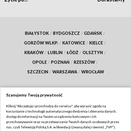
BIAŁYSTOK
/
BYDGOSZCZ
/
GDAŃSK
/
GORZÓW WLKP.
/
KATOWICE
/
KIELCE
/
KRAKÓW
/
LUBLIN
/
ŁÓDŹ
/
OLSZTYN
/
OPOLE
/
POZNAŃ
/
RZESZÓW
/
SZCZECIN
/
WARSZAWA
/
WROCŁAW
Szanujemy Twoją prywatność
Dołącz do nas:
Kliknij "Akceptuję i przechodzę do serwisu", aby wyrazić zgody na
korzystanie z technologii automatycznego śledzenia i zbierania danych,
TVP
dostęp do informacji na Twoim urządzeniu końcowym i ich
Abonament TVP
przechowywanie oraz na przetwarzanie Twoich danych osobowych przez
Regulamin TVP
nas, czyli Telewizję Polską S.A. w likwidacji (zwaną dalej również „TVP”),