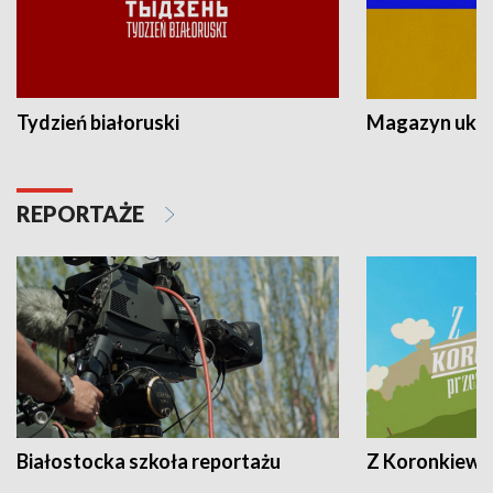
Tydzień białoruski
Magazyn ukra
REPORTAŻE
Białostocka szkoła reportażu
Z Koronkiewic