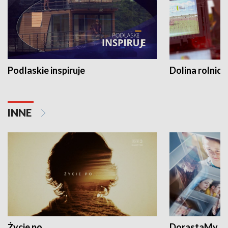
Podlaskie inspiruje
Dolina rolnicz
INNE
Życie po...
DorastaMy