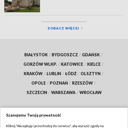
ZOBACZ WIĘCEJ
BIAŁYSTOK
/
BYDGOSZCZ
/
GDAŃSK
/
GORZÓW WLKP.
/
KATOWICE
/
KIELCE
/
KRAKÓW
/
LUBLIN
/
ŁÓDŹ
/
OLSZTYN
/
OPOLE
/
POZNAŃ
/
RZESZÓW
/
SZCZECIN
/
WARSZAWA
/
WROCŁAW
Szanujemy Twoją prywatność
Dołącz do nas:
Kliknij "Akceptuję i przechodzę do serwisu", aby wyrazić zgody na