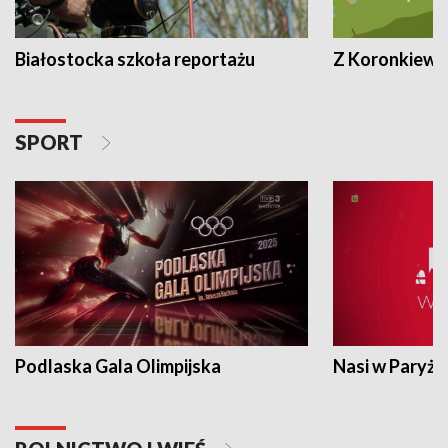
Białostocka szkoła reportażu
Z Koronkiewic
SPORT
Podlaska Gala Olimpijska
Nasi w Paryżu