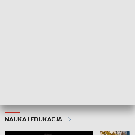
Żyjący Kościół
Usłyszeć Ewa
KULTURA I SZTUKA
Grajmy Swoje
Białostocki Te
NAUKA I EDUKACJA