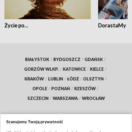
Życie po...
DorastaMy
BIAŁYSTOK
/
BYDGOSZCZ
/
GDAŃSK
/
GORZÓW WLKP.
/
KATOWICE
/
KIELCE
/
KRAKÓW
/
LUBLIN
/
ŁÓDŹ
/
OLSZTYN
/
OPOLE
/
POZNAŃ
/
RZESZÓW
/
SZCZECIN
/
WARSZAWA
/
WROCŁAW
Szanujemy Twoją prywatność
Dołącz do nas: