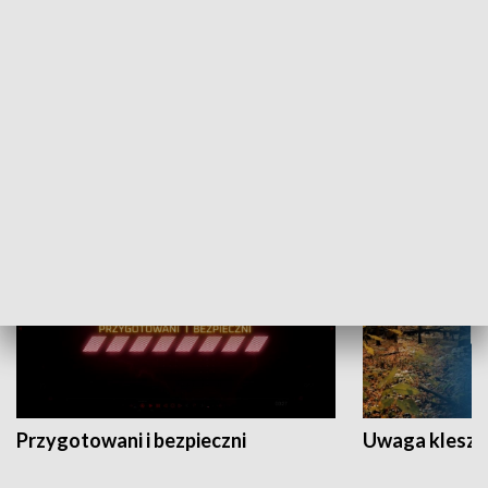
Grajmy Swoje
Białostocki Te
NAUKA I EDUKACJA
Przygotowani i bezpieczni
Uwaga kleszc