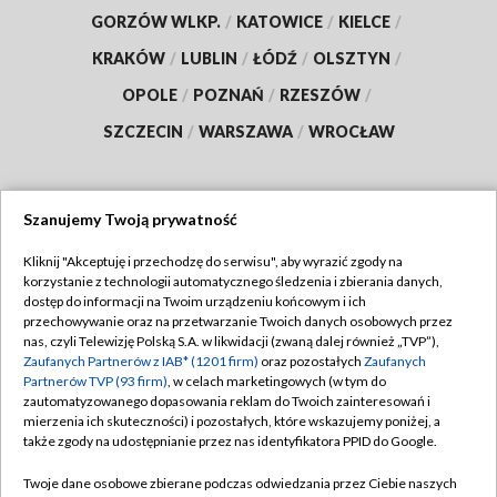
GORZÓW WLKP.
/
KATOWICE
/
KIELCE
/
KRAKÓW
/
LUBLIN
/
ŁÓDŹ
/
OLSZTYN
/
OPOLE
/
POZNAŃ
/
RZESZÓW
/
SZCZECIN
/
WARSZAWA
/
WROCŁAW
Szanujemy Twoją prywatność
Dołącz do nas:
Kliknij "Akceptuję i przechodzę do serwisu", aby wyrazić zgody na
korzystanie z technologii automatycznego śledzenia i zbierania danych,
TVP
dostęp do informacji na Twoim urządzeniu końcowym i ich
Abonament TVP
przechowywanie oraz na przetwarzanie Twoich danych osobowych przez
Regulamin TVP
nas, czyli Telewizję Polską S.A. w likwidacji (zwaną dalej również „TVP”),
Emisja w TVP
Polityka prywatności
Zaufanych Partnerów z IAB* (1201 firm)
oraz pozostałych
Zaufanych
Partnerów TVP (93 firm)
, w celach marketingowych (w tym do
Centrum informacji TVP
Moje zgody
zautomatyzowanego dopasowania reklam do Twoich zainteresowań i
mierzenia ich skuteczności) i pozostałych, które wskazujemy poniżej, a
Naziemna Telewizja Cyfrowa
Pomoc
także zgody na udostępnianie przez nas identyfikatora PPID do Google.
Sklep TVP
Biuro reklamy
Twoje dane osobowe zbierane podczas odwiedzania przez Ciebie naszych