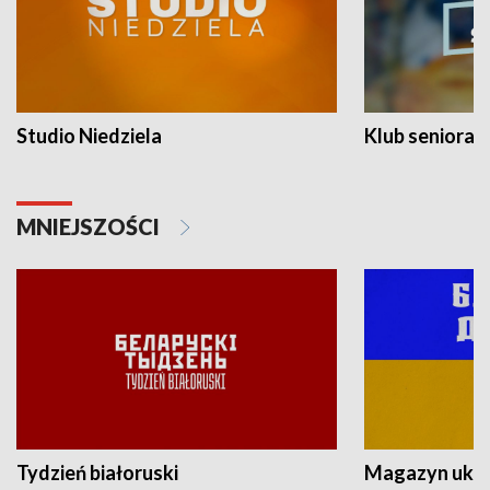
Studio Niedziela
Klub seniora
MNIEJSZOŚCI
Tydzień białoruski
Magazyn ukra