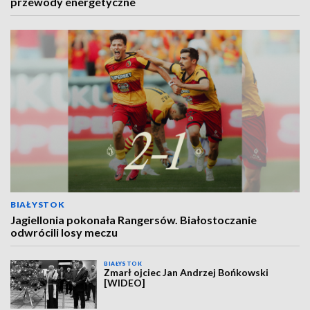
przewody energetyczne
BIAŁYSTOK
Jagiellonia pokonała Rangersów. Białostoczanie
odwrócili losy meczu
BIAŁYSTOK
Zmarł ojciec Jan Andrzej Bońkowski
[WIDEO]