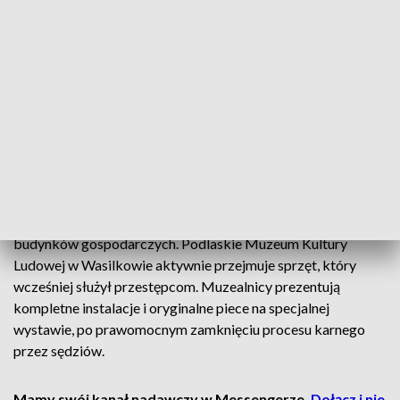
olbrzymią fabrykę w gminie Mońki jesienią zeszłego roku.
Kontrolerzy odkryli dwie kolumny destylacyjne, ponad tysiąc
litrów gotowego alkoholu oraz prawie 55 tys. litrów zacieru.
Właściciel wytwarzał trunek w fatalnych warunkach, a w
kadziach pływały setki martwych owadów. Przestępca
zgromadził również spore zapasy cukru, drożdży i butli
gazowych.
Nielegalne gorzelnictwo stanowi silną tradycję w regionie.
Producenci coraz chętniej opuszczają lasy Puszczy
Knyszyńskiej i przenoszą aparaturę do dyskretnych
budynków gospodarczych. Podlaskie Muzeum Kultury
Ludowej w Wasilkowie aktywnie przejmuje sprzęt, który
wcześniej służył przestępcom. Muzealnicy prezentują
kompletne instalacje i oryginalne piece na specjalnej
wystawie, po prawomocnym zamknięciu procesu karnego
przez sędziów.
Mamy swój kanał nadawczy w Messengerze.
Dołącz i nie