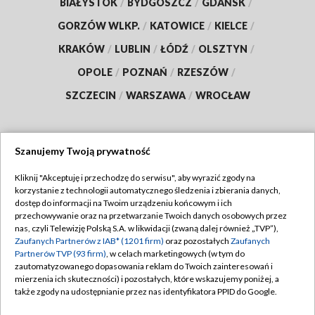
BIAŁYSTOK
/
BYDGOSZCZ
/
GDAŃSK
/
GORZÓW WLKP.
/
KATOWICE
/
KIELCE
/
KRAKÓW
/
LUBLIN
/
ŁÓDŹ
/
OLSZTYN
/
OPOLE
/
POZNAŃ
/
RZESZÓW
/
SZCZECIN
/
WARSZAWA
/
WROCŁAW
Szanujemy Twoją prywatność
Dołącz do nas:
Kliknij "Akceptuję i przechodzę do serwisu", aby wyrazić zgody na
korzystanie z technologii automatycznego śledzenia i zbierania danych,
TVP
dostęp do informacji na Twoim urządzeniu końcowym i ich
Abonament TVP
przechowywanie oraz na przetwarzanie Twoich danych osobowych przez
Regulamin TVP
nas, czyli Telewizję Polską S.A. w likwidacji (zwaną dalej również „TVP”),
Emisja w TVP
Polityka prywatności
Zaufanych Partnerów z IAB* (1201 firm)
oraz pozostałych
Zaufanych
Partnerów TVP (93 firm)
, w celach marketingowych (w tym do
Centrum informacji TVP
Moje zgody
zautomatyzowanego dopasowania reklam do Twoich zainteresowań i
mierzenia ich skuteczności) i pozostałych, które wskazujemy poniżej, a
Naziemna Telewizja Cyfrowa
Pomoc
także zgody na udostępnianie przez nas identyfikatora PPID do Google.
Sklep TVP
Biuro reklamy