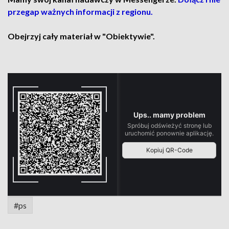
przegap ważnych informacji z regionu.
Obejrzyj cały materiał w "Obiektywie".
#ps