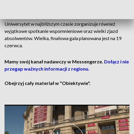
Polskiej Rzeczpospolitej Ludowej. Uczestnicy wspólnie
przeszli dawną Aleją Pochodów. Gmach dawnego Domu
Partii na stałe łączy zupełnie różne pokolenia żaków.
Uniwersytet w najbliższym czasie zorganizuje również
wyjątkowe spotkanie wspomnieniowe oraz wielki zjazd
absolwentów. Wielka, finałowa gala planowana jest na 19
czerwca.
Mamy swój kanał nadawczy w Messengerze.
Dołącz i nie
przegap ważnych informacji z regionu.
Obejrzyj cały materiał w "Obiektywie".