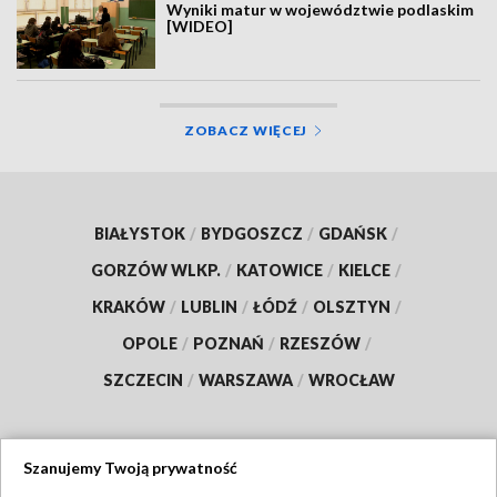
Wyniki matur w województwie podlaskim
[WIDEO]
ZOBACZ WIĘCEJ
BIAŁYSTOK
/
BYDGOSZCZ
/
GDAŃSK
/
GORZÓW WLKP.
/
KATOWICE
/
KIELCE
/
KRAKÓW
/
LUBLIN
/
ŁÓDŹ
/
OLSZTYN
/
OPOLE
/
POZNAŃ
/
RZESZÓW
/
SZCZECIN
/
WARSZAWA
/
WROCŁAW
Szanujemy Twoją prywatność
Dołącz do nas: