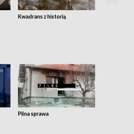
Z
Kwadrans z historią
Kartki z kal
Pilna sprawa