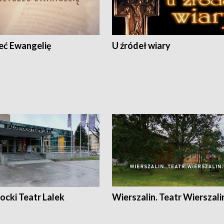
eć Ewangelię
U źródeł wiary
ocki Teatr Lalek
Wierszalin. Teatr Wierszali