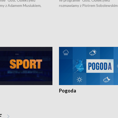
mie "Gość Obiektywu"
W programie "Gość Obiektywu"
my z Adamem Musiukiem,
rozmawiamy z Piotrem Sobolewskim
m wojewódzkim konserwatorem
Towarzystwa Amickus o możliwości
o kondycji zabytków w regionie
wsparcia osób dotkniętych przemocą
 wniosków na prace
działaniu Ośrodka Pomocy Osobom
torskie.
Pokrzywdzonym Przestępstwem.
Pogoda
E