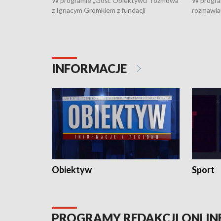
W programie „Gość Obiektywu” rozmowa
W progra
z Ignacym Gromkiem z fundacji
rozmawia
"Przystanek Autyzm" o opiece dorosłych
podlaski
osób autystycznych oraz potrzebie
zabytków 
dziennej i całodobowej opieki.
i naborze
konserwa
INFORMACJE
Obiektyw
Sport
PROGRAMY REDAKCJI ONLIN