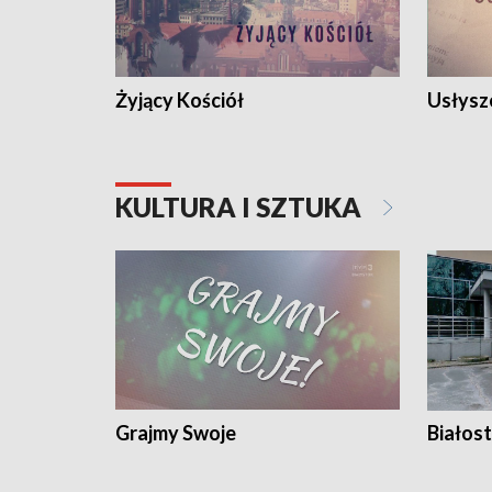
Żyjący Kościół
Usłysz
KULTURA I SZTUKA
Grajmy Swoje
Białost