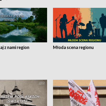
j z nami region
Młoda scena regionu