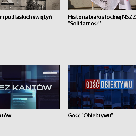
em podlaskich świątyń
Historia białostockiej NSZ
"Solidarność"
ntów
Gość "Obiektywu"