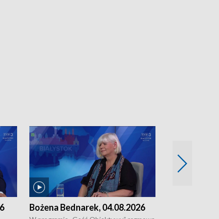
26
Bożena Bednarek, 04.08.2026
dr Katarzyna
03.08.2026