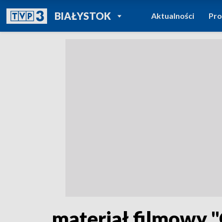
POWRÓT DO
BIAŁYSTOK
Aktualności
Pr
TVP REGIONY
materiał filmowy 