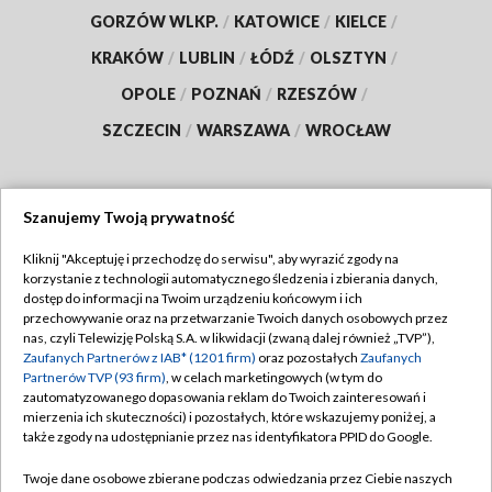
GORZÓW WLKP.
/
KATOWICE
/
KIELCE
/
KRAKÓW
/
LUBLIN
/
ŁÓDŹ
/
OLSZTYN
/
OPOLE
/
POZNAŃ
/
RZESZÓW
/
SZCZECIN
/
WARSZAWA
/
WROCŁAW
Szanujemy Twoją prywatność
Dołącz do nas:
Kliknij "Akceptuję i przechodzę do serwisu", aby wyrazić zgody na
korzystanie z technologii automatycznego śledzenia i zbierania danych,
TVP
dostęp do informacji na Twoim urządzeniu końcowym i ich
Abonament TVP
przechowywanie oraz na przetwarzanie Twoich danych osobowych przez
Regulamin TVP
nas, czyli Telewizję Polską S.A. w likwidacji (zwaną dalej również „TVP”),
Emisja w TVP
Polityka prywatności
Zaufanych Partnerów z IAB* (1201 firm)
oraz pozostałych
Zaufanych
Partnerów TVP (93 firm)
, w celach marketingowych (w tym do
Centrum informacji TVP
Moje zgody
zautomatyzowanego dopasowania reklam do Twoich zainteresowań i
mierzenia ich skuteczności) i pozostałych, które wskazujemy poniżej, a
Naziemna Telewizja Cyfrowa
Pomoc
także zgody na udostępnianie przez nas identyfikatora PPID do Google.
Sklep TVP
Biuro reklamy
Twoje dane osobowe zbierane podczas odwiedzania przez Ciebie naszych