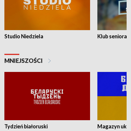
Studio Niedziela
Klub seniora
MNIEJSZOŚCI
Tydzień białoruski
Magazyn ukra