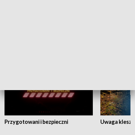
Grajmy Swoje
Białostocki Te
NAUKA I EDUKACJA
Przygotowani i bezpieczni
Uwaga kleszc