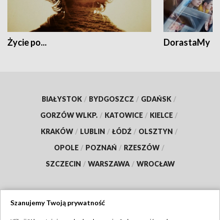
Życie po...
DorastaMy
BIAŁYSTOK
/
BYDGOSZCZ
/
GDAŃSK
/
GORZÓW WLKP.
/
KATOWICE
/
KIELCE
/
KRAKÓW
/
LUBLIN
/
ŁÓDŹ
/
OLSZTYN
/
OPOLE
/
POZNAŃ
/
RZESZÓW
/
SZCZECIN
/
WARSZAWA
/
WROCŁAW
Szanujemy Twoją prywatność
Dołącz do nas: