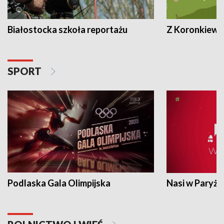
Białostocka szkoła reportażu
Z Koronkiewic
SPORT
Podlaska Gala Olimpijska
Nasi w Paryżu