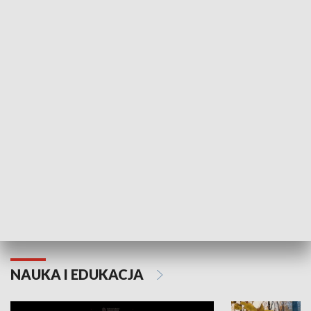
Żyjący Kościół
Usłyszeć Ewa
KULTURA I SZTUKA
Grajmy Swoje
Białostocki Te
NAUKA I EDUKACJA