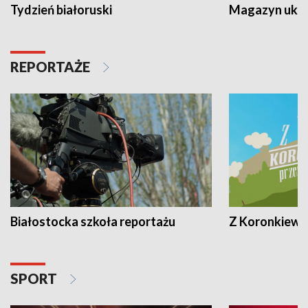
Tydzień białoruski
Magazyn ukra
REPORTAŻE
Białostocka szkoła reportażu
Z Koronkiewic
SPORT