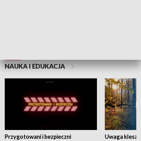
Grajmy Swoje
Białostocki Te
NAUKA I EDUKACJA
Przygotowani i bezpieczni
Uwaga kleszc