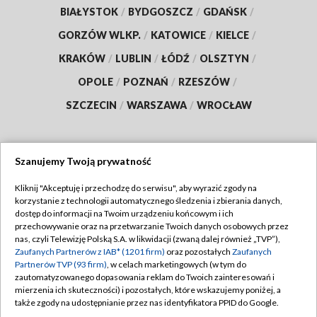
BIAŁYSTOK
/
BYDGOSZCZ
/
GDAŃSK
/
GORZÓW WLKP.
/
KATOWICE
/
KIELCE
/
KRAKÓW
/
LUBLIN
/
ŁÓDŹ
/
OLSZTYN
/
OPOLE
/
POZNAŃ
/
RZESZÓW
/
SZCZECIN
/
WARSZAWA
/
WROCŁAW
Szanujemy Twoją prywatność
Dołącz do nas:
Kliknij "Akceptuję i przechodzę do serwisu", aby wyrazić zgody na
korzystanie z technologii automatycznego śledzenia i zbierania danych,
TVP
dostęp do informacji na Twoim urządzeniu końcowym i ich
Abonament TVP
przechowywanie oraz na przetwarzanie Twoich danych osobowych przez
Regulamin TVP
nas, czyli Telewizję Polską S.A. w likwidacji (zwaną dalej również „TVP”),
Emisja w TVP
Polityka prywatności
Zaufanych Partnerów z IAB* (1201 firm)
oraz pozostałych
Zaufanych
Partnerów TVP (93 firm)
, w celach marketingowych (w tym do
Centrum informacji TVP
Moje zgody
zautomatyzowanego dopasowania reklam do Twoich zainteresowań i
mierzenia ich skuteczności) i pozostałych, które wskazujemy poniżej, a
Naziemna Telewizja Cyfrowa
Pomoc
także zgody na udostępnianie przez nas identyfikatora PPID do Google.