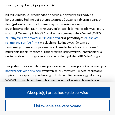
Szanujemy Twoją prywatność
Dołącz do nas:
Kliknij "Akceptuję i przechodzę do serwisu", aby wyrazić zgody na
korzystanie z technologii automatycznego śledzenia i zbierania danych,
TVP
dostęp do informacji na Twoim urządzeniu końcowym i ich
Abonament TVP
przechowywanie oraz na przetwarzanie Twoich danych osobowych przez
Regulamin TVP
nas, czyli Telewizję Polską S.A. w likwidacji (zwaną dalej również „TVP”),
Emisja w TVP
Polityka prywatności
Zaufanych Partnerów z IAB* (1201 firm)
oraz pozostałych
Zaufanych
Partnerów TVP (93 firm)
, w celach marketingowych (w tym do
Centrum informacji TVP
Moje zgody
zautomatyzowanego dopasowania reklam do Twoich zainteresowań i
mierzenia ich skuteczności) i pozostałych, które wskazujemy poniżej, a
Naziemna Telewizja Cyfrowa
Pomoc
także zgody na udostępnianie przez nas identyfikatora PPID do Google.
Sklep TVP
Biuro reklamy
Twoje dane osobowe zbierane podczas odwiedzania przez Ciebie naszych
Rada Programowa
Kontakt
poszczególnych serwisów
zwanych dalej „Portalem”, w tym informacje
zapisywane za pomocą technologii takich jak: pliki cookie, sygnalizatory
System NOS
WWW lub innych podobnych technologii umożliwiających świadczenie
dopasowanych i bezpiecznych usług, personalizację treści oraz reklam,
Informacje o nadawcy
Kanały
udostępnianie funkcji mediów społecznościowych oraz analizowanie
Akceptuję i przechodzę do serwisu
ruchu w Internecie.
Program dla prasy
©2026 Telewizja Polska S.A. w likwidacji
Biuro Reklamy
Twoje dane osobowe zbierane podczas odwiedzania przez Ciebie
Ustawienia zaawansowane
poszczególnych serwisów
na Portalu, takie jak adresy IP, identyfikatory
Ogłoszenie przetargowe
Twoich urządzeń końcowych i identyfikatory plików cookie, informacje o