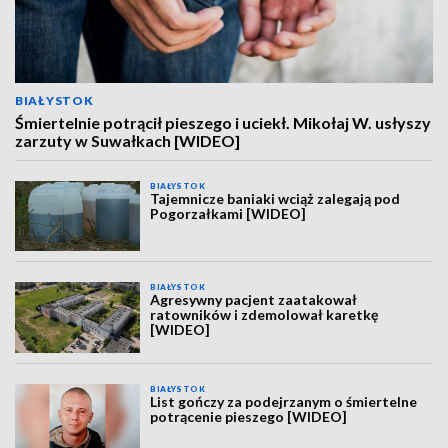
BIAŁYSTOK
Śmiertelnie potrącił pieszego i uciekł. Mikołaj W. usłyszy
zarzuty w Suwałkach [WIDEO]
BIAŁYSTOK
Tajemnicze baniaki wciąż zalegają pod
Pogorzałkami [WIDEO]
BIAŁYSTOK
Agresywny pacjent zaatakował
ratowników i zdemolował karetkę
[WIDEO]
BIAŁYSTOK
List gończy za podejrzanym o śmiertelne
potrącenie pieszego [WIDEO]