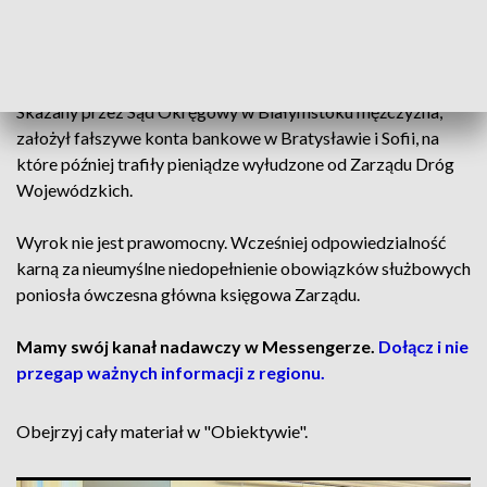
regionie. Oszuści podając się za ową spółkę, poinformowali
Zarząd, że zmienił się rachunek bankowy do operacji
bieżących.
Skazany przez Sąd Okręgowy w Białymstoku mężczyzna,
założył fałszywe konta bankowe w Bratysławie i Sofii, na
które później trafiły pieniądze wyłudzone od Zarządu Dróg
Wojewódzkich.
Wyrok nie jest prawomocny. Wcześniej odpowiedzialność
karną za nieumyślne niedopełnienie obowiązków służbowych
poniosła ówczesna główna księgowa Zarządu.
Mamy swój kanał nadawczy w Messengerze.
Dołącz i nie
przegap ważnych informacji z regionu.
Obejrzyj cały materiał w "Obiektywie".