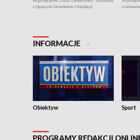
W programie „Gość Obiektywu” rozmowa
W progra
z Ignacym Gromkiem z fundacji
rozmawia
"Przystanek Autyzm" o opiece dorosłych
podlaski
osób autystycznych oraz potrzebie
zabytków 
dziennej i całodobowej opieki.
i naborze
konserwa
INFORMACJE
Obiektyw
Sport
PROGRAMY REDAKCJI ONLIN