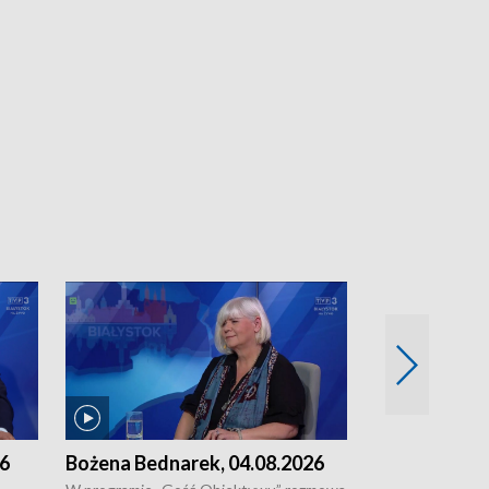
26
Bożena Bednarek, 04.08.2026
dr Katarzyna
03.08.2026