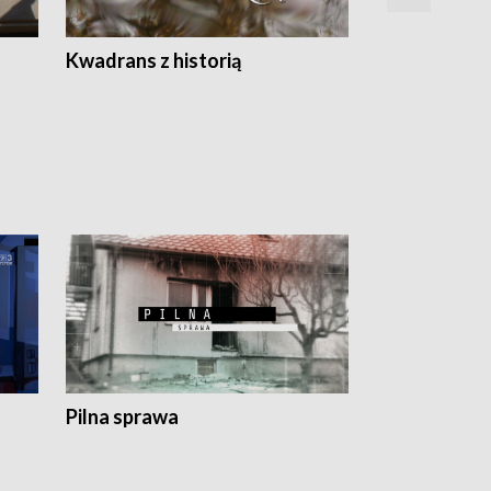
Z
Kwadrans z historią
Kartki z kal
Pilna sprawa