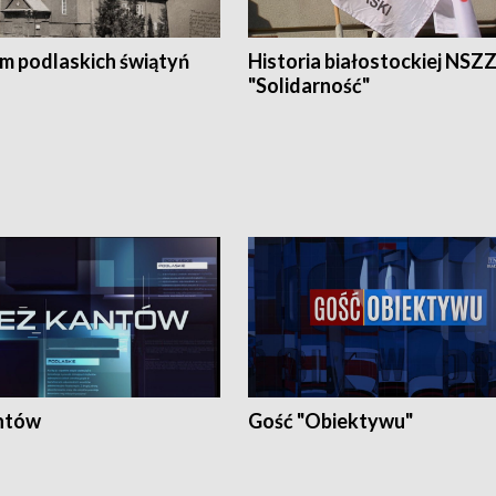
em podlaskich świątyń
Historia białostockiej NSZ
"Solidarność"
ntów
Gość "Obiektywu"