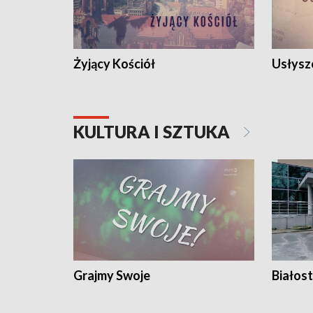
Żyjący Kościół
Usłysz
KULTURA I SZTUKA
Grajmy Swoje
Białost