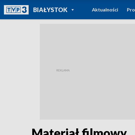
POWRÓT DO
BIAŁYSTOK
Aktualności
Pr
TVP REGIONY
Materiał filmowy