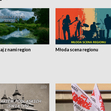
j z nami region
Młoda scena regionu