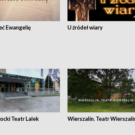
eć Ewangelię
U źródeł wiary
ocki Teatr Lalek
Wierszalin. Teatr Wierszali