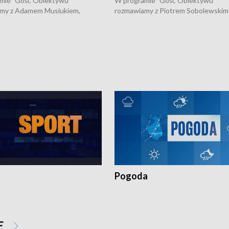
mie "Gość Obiektywu"
W programie "Gość Obiektywu"
my z Adamem Musiukiem,
rozmawiamy z Piotrem Sobolewskim
m wojewódzkim konserwatorem
Towarzystwa Amickus o możliwości
o kondycji zabytków w regionie
wsparcia osób dotkniętych przemocą
 wniosków na prace
działaniu Ośrodka Pomocy Osobom
torskie.
Pokrzywdzonym Przestępstwem.
Pogoda
E