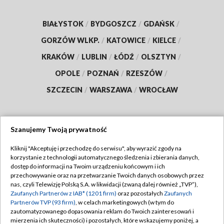
BIAŁYSTOK
/
BYDGOSZCZ
/
GDAŃSK
/
GORZÓW WLKP.
/
KATOWICE
/
KIELCE
/
KRAKÓW
/
LUBLIN
/
ŁÓDŹ
/
OLSZTYN
/
OPOLE
/
POZNAŃ
/
RZESZÓW
/
SZCZECIN
/
WARSZAWA
/
WROCŁAW
Szanujemy Twoją prywatność
Dołącz do nas:
Kliknij "Akceptuję i przechodzę do serwisu", aby wyrazić zgody na
korzystanie z technologii automatycznego śledzenia i zbierania danych,
TVP
dostęp do informacji na Twoim urządzeniu końcowym i ich
Abonament TVP
przechowywanie oraz na przetwarzanie Twoich danych osobowych przez
Regulamin TVP
nas, czyli Telewizję Polską S.A. w likwidacji (zwaną dalej również „TVP”),
Emisja w TVP
Polityka prywatności
Zaufanych Partnerów z IAB* (1201 firm)
oraz pozostałych
Zaufanych
Partnerów TVP (93 firm)
, w celach marketingowych (w tym do
Centrum informacji TVP
Moje zgody
zautomatyzowanego dopasowania reklam do Twoich zainteresowań i
mierzenia ich skuteczności) i pozostałych, które wskazujemy poniżej, a
Naziemna Telewizja Cyfrowa