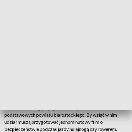
fot. TVP3 Białystok
Starostwo Powiatowe w Białymstoku zachęca do
noszenia kasków podczas jazdy jednośladami i
promuje bezpieczeństwo. Organizuje konkurs dla
szkół. Do wygrania są kaski dla całej klasy.
Do konkursu mogą się zgłaszać klasy ze szkół
podstawowych powiatu białostockiego. By wziąć w nim
udział muszą przygotować jednominutowy film o
bezpieczeństwie podczas jazdy hulajnogą czy rowerem.