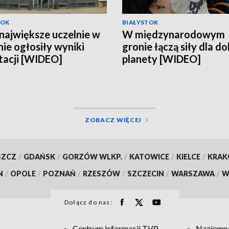
TOK
BIAŁYSTOK
największe uczelnie w
W międzynarodowym
nie ogłosiły wyniki
gronie łączą siły dla d
tacji [WIDEO]
planety [WIDEO]
ZOBACZ WIĘCEJ
SZCZ
/
GDAŃSK
/
GORZÓW WLKP.
/
KATOWICE
/
KIELCE
/
KRA
N
/
OPOLE
/
POZNAŃ
/
RZESZÓW
/
SZCZECIN
/
WARSZAWA
/
W
Dołącz do nas:
Centrum informacji TVP
Naziemna