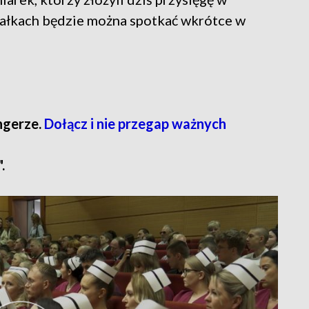
łkach będzie można spotkać wkrótce w
ngerze.
Dołącz i nie przegap ważnych
.