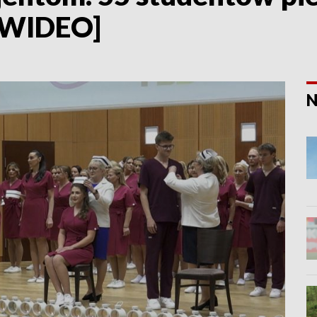
 [WIDEO]
N