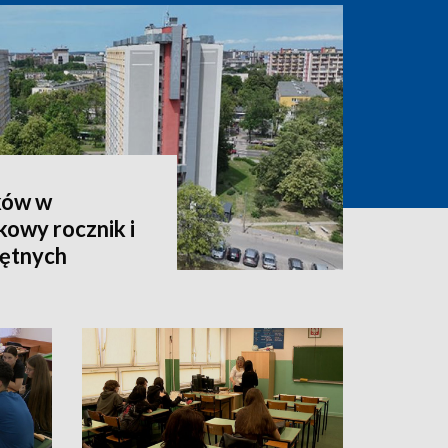
ków w
owy rocznik i
hętnych