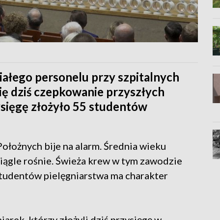
 białego personelu przy szpitalnych
ię dziś czepkowanie przyszłych
zysięgę złożyło 55 studentów
ołożnych bije na alarm. Średnia wieku
 ciągle rośnie. Świeża krew w tym zawodzie
tudentów pielęgniarstwa ma charakter
iarek, którzy złożyli dziś przysięgę w