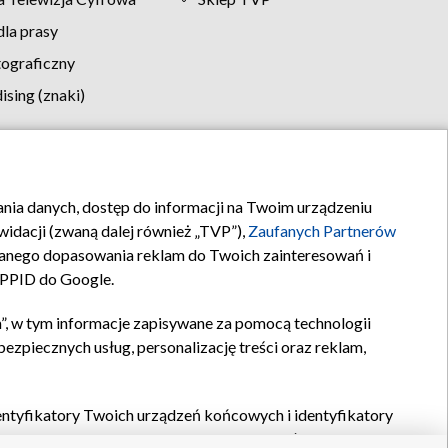
la prasy
tograficzny
sing (znaki)
klamy
Kontakt
rania danych, dostęp do informacji na Twoim urządzeniu
idacji (zwaną dalej również „TVP”),
Zaufanych Partnerów
anego dopasowania reklam do Twoich zainteresowań i
a PPID do Google.
”, w tym informacje zapisywane za pomocą technologii
zpiecznych usług, personalizację treści oraz reklam,
identyfikatory Twoich urządzeń końcowych i identyfikatory
P,
Zaufanych Partnerów z IAB
oraz pozostałych
Zaufanych