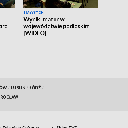
BIAŁYSTOK
Wyniki matur w
obra
województwie podlaskim
[WIDEO]
KÓW
/
LUBLIN
/
ŁÓDŹ
/
ROCŁAW
 Telewizja Cyfrowa
Sklep TVP