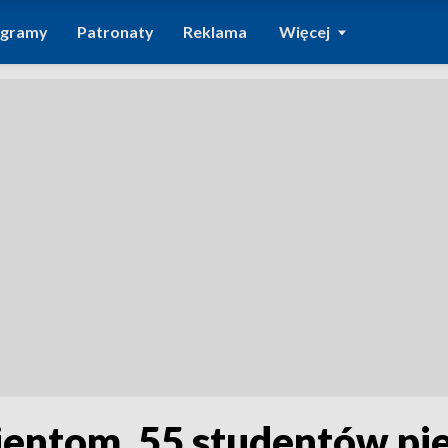
ogramy
Patronaty
Reklama
Więcej
entom. 55 studentów pi