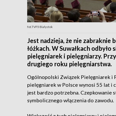
fot.TVP3 Białystok
Jest nadzieja, że nie zabraknie
łóżkach. W Suwałkach odbyło s
pielęgniarek i pielęgniarzy. Pr
drugiego roku pielęgniarstwa.
Ogólnopolski Związek Pielęgniarek i P
pielęgniarek w Polsce wynosi 55 lat i
jest bardzo potrzebna. Czepkowanie s
symbolicznego włączenia do zawodu.
Większość z tych pielęgniarzy i pielęgn