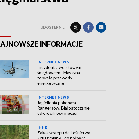
UDOSTĘPNIJ:
AJNOWSZE INFORMACJE
INTERNET NEWS
Incydent z wojskowym
śmigłowcem. Maszyna
zerwała przewody
energetyczne
INTERNET NEWS
Jagiellonia pokonała
Rangersów. Białostoczanie
odwrócili losy meczu
INNE
Zakaz wstępu do Leśnictwa
Kruszyniany - do połowy