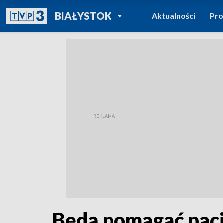
POWRÓT DO
BIAŁYSTOK
Aktualności
Pr
TVP REGIONY
Będą pomagać pacj