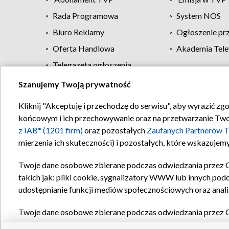
Rada Programowa
System NOS
Biuro Reklamy
Ogłoszenie pr
Oferta Handlowa
Akademia Tele
Telegazeta ogłoszenia
Szanujemy Twoją prywatność
Regulamin TVP
Kliknij "Akceptuję i przechodzę do serwisu", aby wyrazić zg
końcowym i ich przechowywanie oraz na przetwarzanie Twoich
z IAB* (1201 firm)
oraz pozostałych
Zaufanych Partnerów T
mierzenia ich skuteczności) i pozostałych, które wskazujemy
Twoje dane osobowe zbierane podczas odwiedzania przez 
takich jak: pliki cookie, sygnalizatory WWW lub innych pod
udostępnianie funkcji mediów społecznościowych oraz anali
Twoje dane osobowe zbierane podczas odwiedzania przez 
plików cookie, informacje o Twoich wyszukiwaniach w serwi