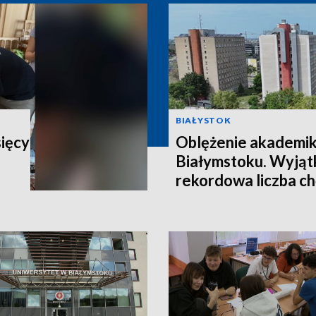
BIAŁYSTOK
sięcy
Oblężenie akademi
Białymstoku. Wyjątk
rekordowa liczba c