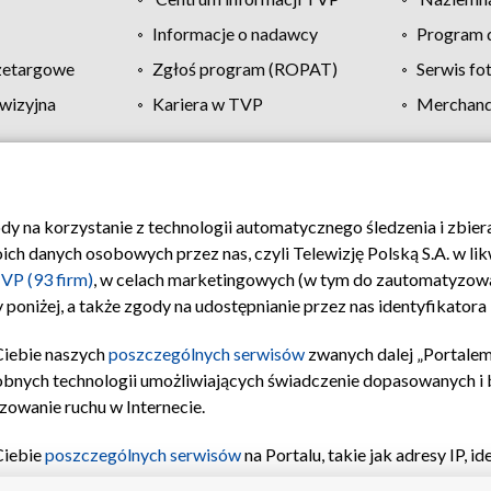
Informacje o nadawcy
Program d
zetargowe
Zgłoś program (ROPAT)
Serwis fo
wizyjna
Kariera w TVP
Merchandi
Polityka prywatności
Moje zgody
Pomoc
Biuro re
ody na korzystanie z technologii automatycznego śledzenia i zbie
 danych osobowych przez nas, czyli Telewizję Polską S.A. w likw
VP (93 firm)
, w celach marketingowych (w tym do zautomatyzow
 poniżej, a także zgody na udostępnianie przez nas identyfikator
Ciebie naszych
poszczególnych serwisów
zwanych dalej „Portalem
obnych technologii umożliwiających świadczenie dopasowanych i be
zowanie ruchu w Internecie.
Ciebie
poszczególnych serwisów
na Portalu, takie jak adresy IP, 
sach Portalu czy historia odwiedzin będą przetwarzane przez TV