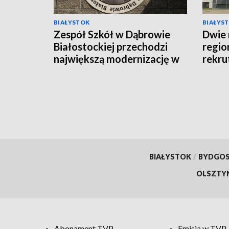
BIAŁYSTOK
BIAŁYS
Zespół Szkół w Dąbrowie
Dwie 
Białostockiej przechodzi
regio
największą modernizację w
rekru
swojej historii [WIDEO]
BIAŁYSTOK
/
BYDGO
OLSZTY
Abonament TVP
Emisja w TVP