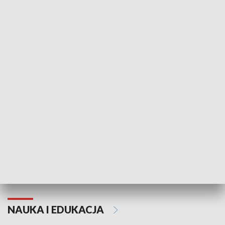
Żyjący Kościół
Usłyszeć Ewa
KULTURA I SZTUKA
Grajmy Swoje
Białostocki Te
NAUKA I EDUKACJA