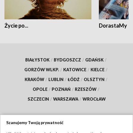
Życie po...
DorastaMy
BIAŁYSTOK
/
BYDGOSZCZ
/
GDAŃSK
/
GORZÓW WLKP.
/
KATOWICE
/
KIELCE
/
KRAKÓW
/
LUBLIN
/
ŁÓDŹ
/
OLSZTYN
/
OPOLE
/
POZNAŃ
/
RZESZÓW
/
SZCZECIN
/
WARSZAWA
/
WROCŁAW
Szanujemy Twoją prywatność
Dołącz do nas: