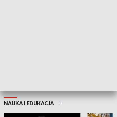
Żyjący Kościół
Usłyszeć Ewa
KULTURA I SZTUKA
Grajmy Swoje
Białostocki Te
NAUKA I EDUKACJA