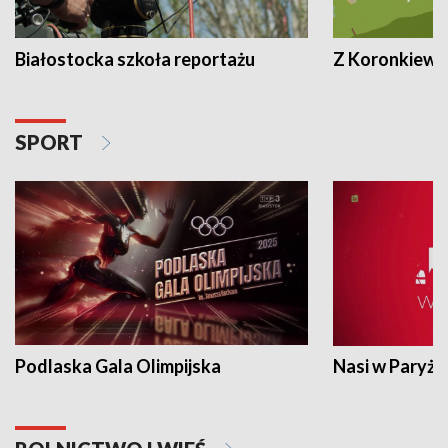
Białostocka szkoła reportażu
Z Koronkiewic
SPORT
Podlaska Gala Olimpijska
Nasi w Paryżu