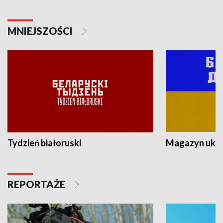
MNIEJSZOŚCI
Tydzień białoruski
Magazyn ukra
REPORTAŻE