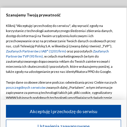
Szanujemy Twoją prywatność
Dołącz do nas:
Kliknij "Akceptuję i przechodzę do serwisu", aby wyrazić zgody na
korzystanie z technologii automatycznego śledzenia i zbierania danych,
TVP
dostęp do informacji na Twoim urządzeniu końcowym i ich
Abonament TVP
przechowywanie oraz na przetwarzanie Twoich danych osobowych przez
Regulamin TVP
nas, czyli Telewizję Polską S.A. w likwidacji (zwaną dalej również „TVP”),
Emisja w TVP
Polityka prywatności
Zaufanych Partnerów z IAB* (1201 firm)
oraz pozostałych
Zaufanych
Partnerów TVP (93 firm)
, w celach marketingowych (w tym do
Centrum informacji TVP
Moje zgody
zautomatyzowanego dopasowania reklam do Twoich zainteresowań i
mierzenia ich skuteczności) i pozostałych, które wskazujemy poniżej, a
Naziemna Telewizja Cyfrowa
Pomoc
także zgody na udostępnianie przez nas identyfikatora PPID do Google.
Sklep TVP
Biuro reklamy
Twoje dane osobowe zbierane podczas odwiedzania przez Ciebie naszych
Rada Programowa
Kontakt
poszczególnych serwisów
zwanych dalej „Portalem”, w tym informacje
zapisywane za pomocą technologii takich jak: pliki cookie, sygnalizatory
System NOS
WWW lub innych podobnych technologii umożliwiających świadczenie
dopasowanych i bezpiecznych usług, personalizację treści oraz reklam,
Informacje o nadawcy
Kanały
udostępnianie funkcji mediów społecznościowych oraz analizowanie
Akceptuję i przechodzę do serwisu
ruchu w Internecie.
Program dla prasy
©2026 Telewizja Polska S.A. w likwidacji
Biuro Reklamy
Twoje dane osobowe zbierane podczas odwiedzania przez Ciebie
Ustawienia zaawansowane