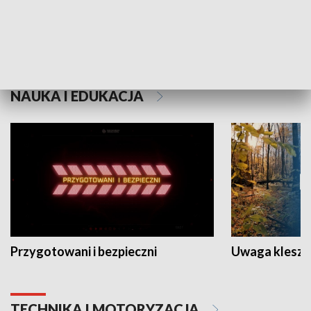
Grajmy Swoje
Białostocki Te
NAUKA I EDUKACJA
Przygotowani i bezpieczni
Uwaga kleszc
TECHNIKA I MOTORYZACJA