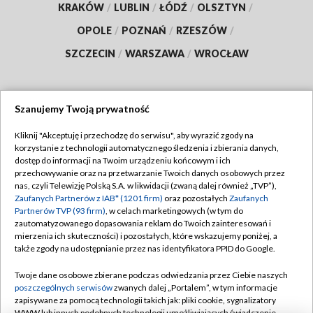
KRAKÓW
/
LUBLIN
/
ŁÓDŹ
/
OLSZTYN
/
OPOLE
/
POZNAŃ
/
RZESZÓW
/
SZCZECIN
/
WARSZAWA
/
WROCŁAW
Szanujemy Twoją prywatność
Dołącz do nas:
Kliknij "Akceptuję i przechodzę do serwisu", aby wyrazić zgody na
korzystanie z technologii automatycznego śledzenia i zbierania danych,
TVP
dostęp do informacji na Twoim urządzeniu końcowym i ich
Abonament TVP
przechowywanie oraz na przetwarzanie Twoich danych osobowych przez
Regulamin TVP
nas, czyli Telewizję Polską S.A. w likwidacji (zwaną dalej również „TVP”),
Emisja w TVP
Polityka prywatności
Zaufanych Partnerów z IAB* (1201 firm)
oraz pozostałych
Zaufanych
Partnerów TVP (93 firm)
, w celach marketingowych (w tym do
Centrum informacji TVP
Moje zgody
zautomatyzowanego dopasowania reklam do Twoich zainteresowań i
mierzenia ich skuteczności) i pozostałych, które wskazujemy poniżej, a
Naziemna Telewizja Cyfrowa
Pomoc
także zgody na udostępnianie przez nas identyfikatora PPID do Google.
Sklep TVP
Biuro reklamy
Twoje dane osobowe zbierane podczas odwiedzania przez Ciebie naszych
Rada Programowa
Kontakt
poszczególnych serwisów
zwanych dalej „Portalem”, w tym informacje
zapisywane za pomocą technologii takich jak: pliki cookie, sygnalizatory
System NOS
WWW lub innych podobnych technologii umożliwiających świadczenie