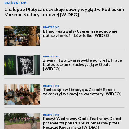
BIAŁYSTOK
Chałupa z Plutycz odzyskuje dawny wygląd w Podlaskim
Muzeum Kultury Ludowej [WIDEO]
BIAŁYSTOK
Ethno Festiwal w Czeremsze ponownie
połączył miłośników folku [WIDEO]
BIAŁYSTOK
Z winyli tworzy niezwykłe portrety. Prace
białostoczanki zachwycają w Opolu
[WIDEO]
BIAŁYSTOK
Taniec, śpiew i tradycja. Zespół Ranok
zakończył wakacyjne warsztaty [WIDEO]
BIAŁYSTOK
Ruszył Wędrowny Obóz Teatralny. Dzieci
przemierzą ponad 160 kilometrów przez
Puszczę Knyszyńską [WIDEO]