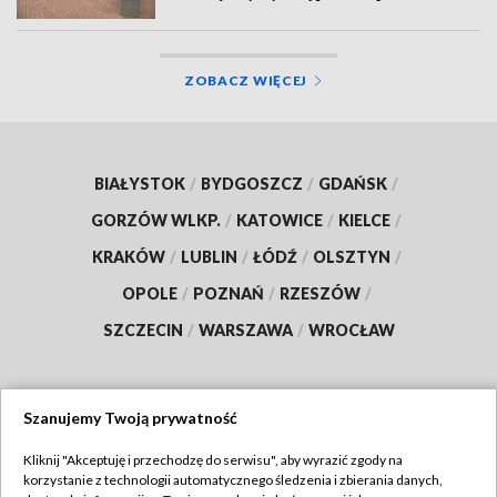
ZOBACZ WIĘCEJ
BIAŁYSTOK
/
BYDGOSZCZ
/
GDAŃSK
/
GORZÓW WLKP.
/
KATOWICE
/
KIELCE
/
KRAKÓW
/
LUBLIN
/
ŁÓDŹ
/
OLSZTYN
/
OPOLE
/
POZNAŃ
/
RZESZÓW
/
SZCZECIN
/
WARSZAWA
/
WROCŁAW
Szanujemy Twoją prywatność
Dołącz do nas:
Kliknij "Akceptuję i przechodzę do serwisu", aby wyrazić zgody na
korzystanie z technologii automatycznego śledzenia i zbierania danych,
TVP