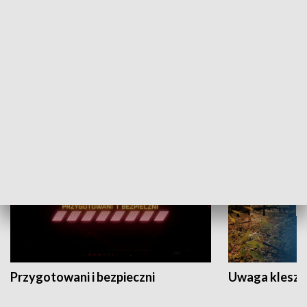
Grajmy Swoje
Białostocki Te
NAUKA I EDUKACJA
Przygotowani i bezpieczni
Uwaga kleszc