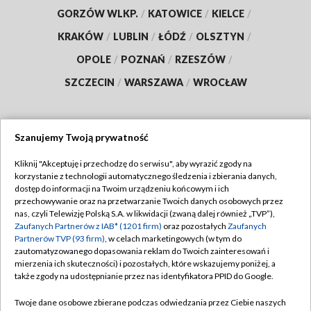
GORZÓW WLKP.
/
KATOWICE
/
KIELCE
/
KRAKÓW
/
LUBLIN
/
ŁÓDŹ
/
OLSZTYN
/
OPOLE
/
POZNAŃ
/
RZESZÓW
/
SZCZECIN
/
WARSZAWA
/
WROCŁAW
Szanujemy Twoją prywatność
Dołącz do nas:
Kliknij "Akceptuję i przechodzę do serwisu", aby wyrazić zgody na
korzystanie z technologii automatycznego śledzenia i zbierania danych,
TVP
dostęp do informacji na Twoim urządzeniu końcowym i ich
Abonament TVP
przechowywanie oraz na przetwarzanie Twoich danych osobowych przez
Regulamin TVP
nas, czyli Telewizję Polską S.A. w likwidacji (zwaną dalej również „TVP”),
Emisja w TVP
Polityka prywatności
Zaufanych Partnerów z IAB* (1201 firm)
oraz pozostałych
Zaufanych
Partnerów TVP (93 firm)
, w celach marketingowych (w tym do
Centrum informacji TVP
Moje zgody
zautomatyzowanego dopasowania reklam do Twoich zainteresowań i
mierzenia ich skuteczności) i pozostałych, które wskazujemy poniżej, a
Naziemna Telewizja Cyfrowa
Pomoc
także zgody na udostępnianie przez nas identyfikatora PPID do Google.
Sklep TVP
Biuro reklamy
Twoje dane osobowe zbierane podczas odwiedzania przez Ciebie naszych