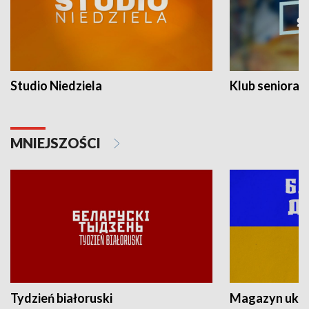
Studio Niedziela
Klub seniora
MNIEJSZOŚCI
Tydzień białoruski
Magazyn ukra