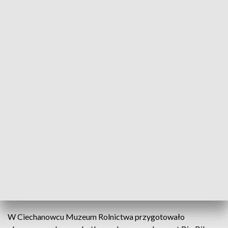
W Noc Muzeów włączają się również Galeria Arsenał,
Galeria im. Sleńdzińskich oraz Książnica Podlaska, oferując
wystawy, spotkania i wydarzenia specjalne.
W Muzeum Historycznym przy ul. Warszawskiej
zaplanowano otwarcie wystawy „Sławicki
ZNANY/NIEZNANY” oraz widowisko multimedialne
„Wersal Północy”. Z kolei Muzeum Rzeźby Alfonsa Karnego
pokaże „Opus Vitae” i wystawę „Dyplomy 2026” z
oprowadzaniami kuratorskimi i instalacją artystyczną.
W Supraślu Muzeum Ikon udostępni jedną z największych
kolekcji ikon w Polsce oraz warsztaty „Kolor i gest”, a w
Tykocinie w Wielkiej Synagodze odbędzie się koncert
muzyki żydowskiej i zwiedzanie wystawy „Tykocin w nurcie
historii”.
W Ciechanowcu Muzeum Rolnictwa przygotowało