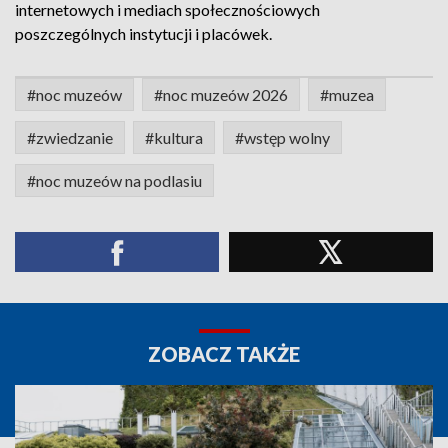
internetowych i mediach społecznościowych
poszczególnych instytucji i placówek.
#noc muzeów
#noc muzeów 2026
#muzea
#zwiedzanie
#kultura
#wstęp wolny
#noc muzeów na podlasiu
ZOBACZ TAKŻE