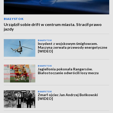
BIAŁYSTOK
Urządził sobie drift w centrum miasta. Stracił prawo
jazdy
BIAŁYSTOK
Incydent z wojskowym śmigłowcem.
Maszyna zerwała przewody energetyczne
[WIDEO]
BIAŁYSTOK
Jagiellonia pokonała Rangersów.
Białostoczanie odwrócili losy meczu
BIAŁYSTOK
Zmarł ojciec Jan Andrzej Bońkowski
[WIDEO]