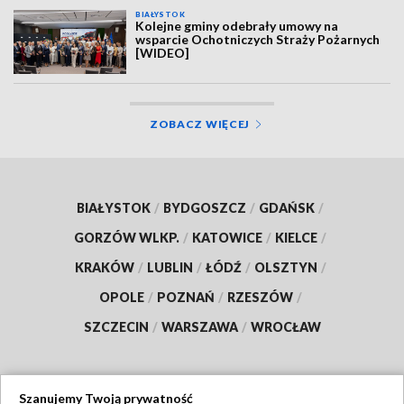
BIAŁYSTOK
Kolejne gminy odebrały umowy na
wsparcie Ochotniczych Straży Pożarnych
[WIDEO]
ZOBACZ WIĘCEJ
BIAŁYSTOK
/
BYDGOSZCZ
/
GDAŃSK
/
GORZÓW WLKP.
/
KATOWICE
/
KIELCE
/
KRAKÓW
/
LUBLIN
/
ŁÓDŹ
/
OLSZTYN
/
OPOLE
/
POZNAŃ
/
RZESZÓW
/
SZCZECIN
/
WARSZAWA
/
WROCŁAW
Szanujemy Twoją prywatność