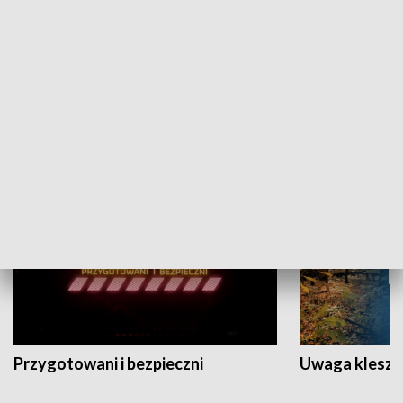
Grajmy Swoje
Białostocki Te
NAUKA I EDUKACJA
Przygotowani i bezpieczni
Uwaga kleszc