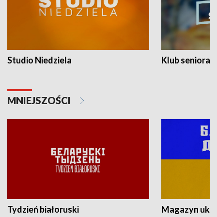
Studio Niedziela
Klub seniora
MNIEJSZOŚCI
Tydzień białoruski
Magazyn ukra