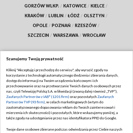
GORZÓW WLKP.
/
KATOWICE
/
KIELCE
/
KRAKÓW
/
LUBLIN
/
ŁÓDŹ
/
OLSZTYN
/
OPOLE
/
POZNAŃ
/
RZESZÓW
/
SZCZECIN
/
WARSZAWA
/
WROCŁAW
Szanujemy Twoją prywatność
Dołącz do nas:
Kliknij "Akceptuję i przechodzę do serwisu", aby wyrazić zgody na
korzystanie z technologii automatycznego śledzenia i zbierania danych,
TVP
dostęp do informacji na Twoim urządzeniu końcowym i ich
Abonament TVP
przechowywanie oraz na przetwarzanie Twoich danych osobowych przez
Regulamin TVP
nas, czyli Telewizję Polską S.A. w likwidacji (zwaną dalej również „TVP”),
Emisja w TVP
Polityka prywatności
Zaufanych Partnerów z IAB* (1201 firm)
oraz pozostałych
Zaufanych
Partnerów TVP (93 firm)
, w celach marketingowych (w tym do
Centrum informacji TVP
Moje zgody
zautomatyzowanego dopasowania reklam do Twoich zainteresowań i
mierzenia ich skuteczności) i pozostałych, które wskazujemy poniżej, a
Naziemna Telewizja Cyfrowa
Pomoc
także zgody na udostępnianie przez nas identyfikatora PPID do Google.
Sklep TVP
Biuro reklamy
Twoje dane osobowe zbierane podczas odwiedzania przez Ciebie naszych