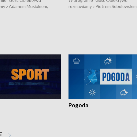
mie "Gość Obiektywu"
W programie "Gość Obiektywu"
my z Adamem Musiukiem,
rozmawiamy z Piotrem Sobolewskim
m wojewódzkim konserwatorem
Towarzystwa Amickus o możliwości
o kondycji zabytków w regionie
wsparcia osób dotkniętych przemocą
 wniosków na prace
działaniu Ośrodka Pomocy Osobom
torskie.
Pokrzywdzonym Przestępstwem.
Pogoda
E