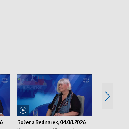
26
Bożena Bednarek, 04.08.2026
dr Katarzyna
03.08.2026