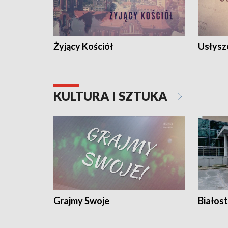
Żyjący Kościół
Usłysz
KULTURA I SZTUKA
Grajmy Swoje
Białost