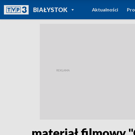
POWRÓT DO
BIAŁYSTOK
Aktualności
Pr
TVP REGIONY
materiał filmowy 