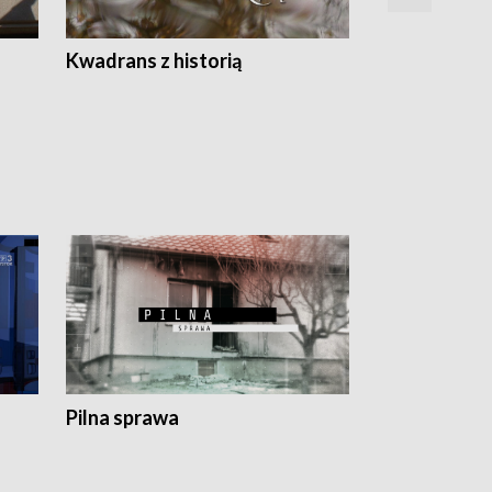
Z
Kwadrans z historią
Kartki z kal
Pilna sprawa