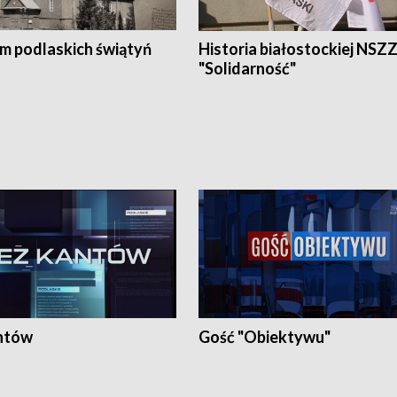
em podlaskich świątyń
Historia białostockiej NSZ
"Solidarność"
ntów
Gość "Obiektywu"