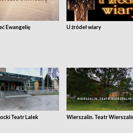
eć Ewangelię
U źródeł wiary
ocki Teatr Lalek
Wierszalin. Teatr Wierszali