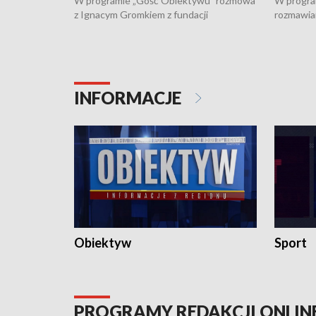
W programie „Gość Obiektywu” rozmowa
W progra
z Ignacym Gromkiem z fundacji
rozmawia
"Przystanek Autyzm" o opiece dorosłych
podlaski
osób autystycznych oraz potrzebie
zabytków 
dziennej i całodobowej opieki.
i naborze
konserwa
INFORMACJE
Obiektyw
Sport
PROGRAMY REDAKCJI ONLIN