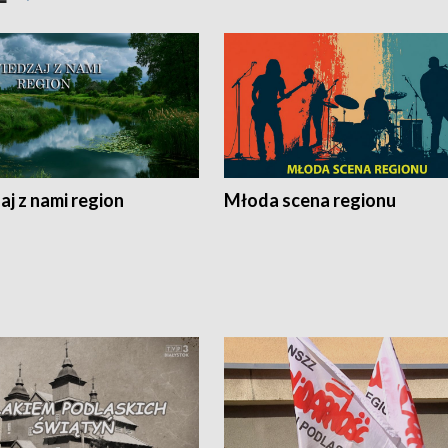
j z nami region
Młoda scena regionu