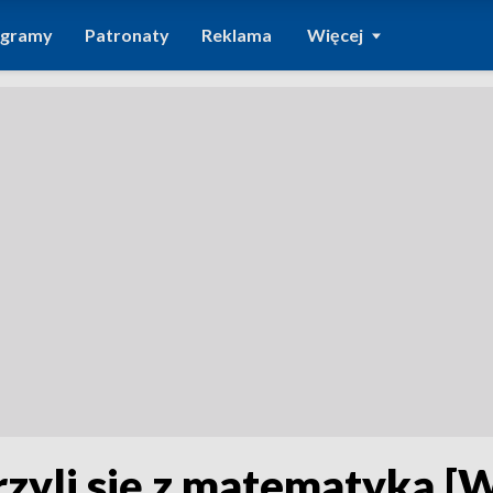
ogramy
Patronaty
Reklama
Więcej
rzyli się z matematyką 