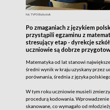
fot. TVP3 Białystok
Po zmaganiach z językiem pols
przystąpili egzaminu z matematy
stresujący etap - dyrekcje szkół
uczniowie są dobrze przygotowa
Matematyka od lat stanowi największe
średni wynik w kraju uzyskany przez 
porównania, średnia z języka polskiego
W tym roku uczniowie musieli zmierzyć 
procedurą kodowania. Wprowadzenie e
skanowane, co wymagało od młodzieży 