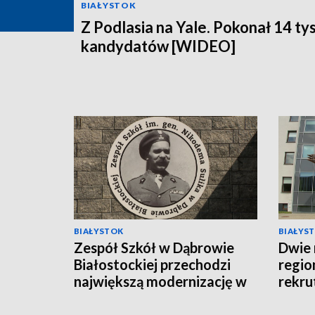
BIAŁYSTOK
Z Podlasia na Yale. Pokonał 14 ty
kandydatów [WIDEO]
BIAŁYSTOK
BIAŁYS
Zespół Szkół w Dąbrowie
Dwie 
Białostockiej przechodzi
regio
największą modernizację w
rekru
swojej historii [WIDEO]