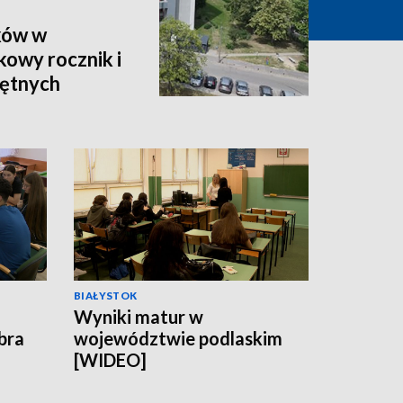
ków w
owy rocznik i
hętnych
BIAŁYSTOK
Wyniki matur w
obra
województwie podlaskim
[WIDEO]