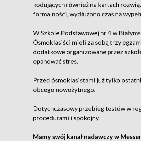
kodujących również na kartach rozwią
formalności, wydłużono czas na wypełn
W Szkole Podstawowej nr 4 w Białyms
Ósmoklasiści mieli za sobą trzy
egzami
dodatkowe organizowane przez szkołę
opanować stres.
Przed ósmoklasistami już tylko ostat
obcego nowożytnego.
Dotychczasowy przebieg testów w regi
procedurami i spokojny.
Mamy swój kanał nadawczy w Messe