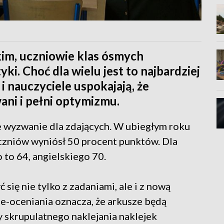
kim, uczniowie klas ósmych
ki. Choć dla wielu jest to najbardziej
 i nauczyciele uspokajają, że
ni i pełni optymizmu.
 wyzwanie dla zdających. W ubiegłym roku
uczniów wyniósł 50 procent punktów. Dla
 to 64, angielskiego 70.
się nie tylko z zadaniami, ale i z nową
-oceniania oznacza, że arkusze będą
skrupulatnego naklejania naklejek