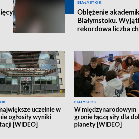
BIAŁYSTOK
sięcy
Oblężenie akademi
Białymstoku. Wyjątk
rekordowa liczba c
TOK
BIAŁYSTOK
największe uczelnie w
W międzynarodowym
nie ogłosiły wyniki
gronie łączą siły dla d
tacji [WIDEO]
planety [WIDEO]