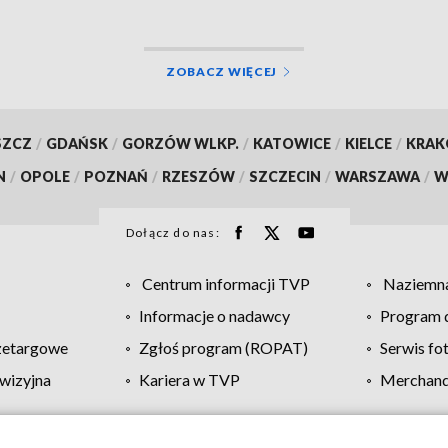
ZOBACZ WIĘCEJ
SZCZ
/
GDAŃSK
/
GORZÓW WLKP.
/
KATOWICE
/
KIELCE
/
KRA
N
/
OPOLE
/
POZNAŃ
/
RZESZÓW
/
SZCZECIN
/
WARSZAWA
/
W
Dołącz do nas:
Centrum informacji TVP
Naziemna
Informacje o nadawcy
Program d
zetargowe
Zgłoś program (ROPAT)
Serwis fo
wizyjna
Kariera w TVP
Merchandi