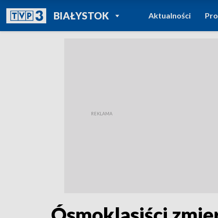
POWRÓT DO
BIAŁYSTOK
Aktualności
Pr
TVP REGIONY
Ósmoklasiści zmie