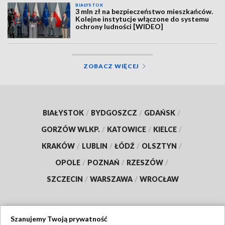
BIAŁYSTOK
3 mln zł na bezpieczeństwo mieszkańców.
Kolejne instytucje włączone do systemu
ochrony ludności [WIDEO]
ZOBACZ WIĘCEJ
BIAŁYSTOK
/
BYDGOSZCZ
/
GDAŃSK
/
GORZÓW WLKP.
/
KATOWICE
/
KIELCE
/
KRAKÓW
/
LUBLIN
/
ŁÓDŹ
/
OLSZTYN
/
OPOLE
/
POZNAŃ
/
RZESZÓW
/
SZCZECIN
/
WARSZAWA
/
WROCŁAW
Szanujemy Twoją prywatność