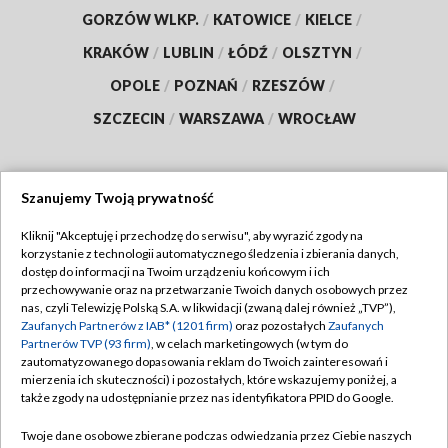
GORZÓW WLKP.
/
KATOWICE
/
KIELCE
/
KRAKÓW
/
LUBLIN
/
ŁÓDŹ
/
OLSZTYN
/
OPOLE
/
POZNAŃ
/
RZESZÓW
/
SZCZECIN
/
WARSZAWA
/
WROCŁAW
Szanujemy Twoją prywatność
Dołącz do nas:
Kliknij "Akceptuję i przechodzę do serwisu", aby wyrazić zgody na
korzystanie z technologii automatycznego śledzenia i zbierania danych,
TVP
dostęp do informacji na Twoim urządzeniu końcowym i ich
Abonament TVP
przechowywanie oraz na przetwarzanie Twoich danych osobowych przez
Regulamin TVP
nas, czyli Telewizję Polską S.A. w likwidacji (zwaną dalej również „TVP”),
Emisja w TVP
Polityka prywatności
Zaufanych Partnerów z IAB* (1201 firm)
oraz pozostałych
Zaufanych
Partnerów TVP (93 firm)
, w celach marketingowych (w tym do
Centrum informacji TVP
Moje zgody
zautomatyzowanego dopasowania reklam do Twoich zainteresowań i
mierzenia ich skuteczności) i pozostałych, które wskazujemy poniżej, a
Naziemna Telewizja Cyfrowa
Pomoc
także zgody na udostępnianie przez nas identyfikatora PPID do Google.
Sklep TVP
Biuro reklamy
Twoje dane osobowe zbierane podczas odwiedzania przez Ciebie naszych