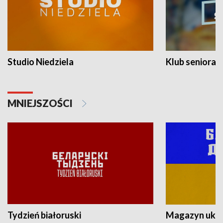
Studio Niedziela
Klub seniora
MNIEJSZOŚCI
Tydzień białoruski
Magazyn ukra