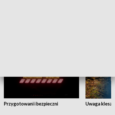
Grajmy Swoje
Białostocki Te
NAUKA I EDUKACJA
Przygotowani i bezpieczni
Uwaga kleszc