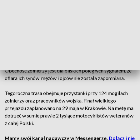
towarzyszy broni.
Podczas rajdu wspomina się m.in. bolesną stratę z 2011 roku,
gdy pięciu żołnierzy z Bartoszyc zginęło w Afganistanie w
wyniku wybuchu miny-pułapki. W Suwałkach motocykliści
oddali szczególny hołd sierżantowi Pawłowi Kisłowskiemu z
miejscowego pułku przeciwpancernego, który zginął
tragicznie w wieku zaledwie 25 lat.
Obecność żołnierzy jest dla bliskich poległych sygnałem, że
ofiara ich synów, mężów i ojców nie została zapomniana.
Tegoroczna trasa obejmuje przystanki przy 124 mogiłach
żołnierzy oraz pracowników wojska. Finał wielkiego
przejazdu zaplanowano na 29 maja w Krakowie. Na metę ma
dotrzeć w sumie prawie 2 tysiące motocyklistów weteranów
z całej Polski.
Mamy swój kanał nadawczy w Messengerze.
Dołącz i nie