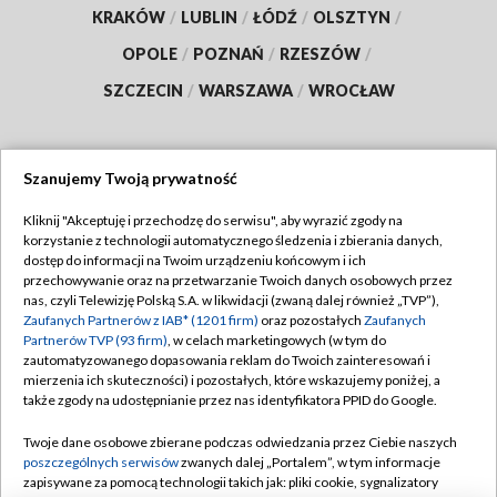
KRAKÓW
/
LUBLIN
/
ŁÓDŹ
/
OLSZTYN
/
OPOLE
/
POZNAŃ
/
RZESZÓW
/
SZCZECIN
/
WARSZAWA
/
WROCŁAW
Szanujemy Twoją prywatność
Dołącz do nas:
Kliknij "Akceptuję i przechodzę do serwisu", aby wyrazić zgody na
korzystanie z technologii automatycznego śledzenia i zbierania danych,
TVP
dostęp do informacji na Twoim urządzeniu końcowym i ich
Abonament TVP
przechowywanie oraz na przetwarzanie Twoich danych osobowych przez
Regulamin TVP
nas, czyli Telewizję Polską S.A. w likwidacji (zwaną dalej również „TVP”),
Emisja w TVP
Polityka prywatności
Zaufanych Partnerów z IAB* (1201 firm)
oraz pozostałych
Zaufanych
Partnerów TVP (93 firm)
, w celach marketingowych (w tym do
Centrum informacji TVP
Moje zgody
zautomatyzowanego dopasowania reklam do Twoich zainteresowań i
mierzenia ich skuteczności) i pozostałych, które wskazujemy poniżej, a
Naziemna Telewizja Cyfrowa
Pomoc
także zgody na udostępnianie przez nas identyfikatora PPID do Google.
Sklep TVP
Biuro reklamy
Twoje dane osobowe zbierane podczas odwiedzania przez Ciebie naszych
Rada Programowa
Kontakt
poszczególnych serwisów
zwanych dalej „Portalem”, w tym informacje
zapisywane za pomocą technologii takich jak: pliki cookie, sygnalizatory
System NOS