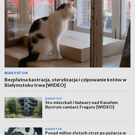
BIAŁYSTOK
Bezpłatna kastracja, sterylizacja i czipowanie kotów w
Białymstoku trwa [WIDEO]
BIAŁYSTOK
Sto mieszkań i bulwary nad Kanałem
Bystrym zamiast Fregaty [WIDEO]
BIAŁYSTOK
Ponad milion złotych strat po pożarze w