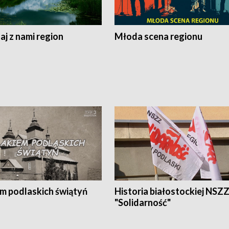
j z nami region
Młoda scena regionu
em podlaskich świątyń
Historia białostockiej NSZ
"Solidarność"