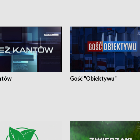
ntów
Gość "Obiektywu"