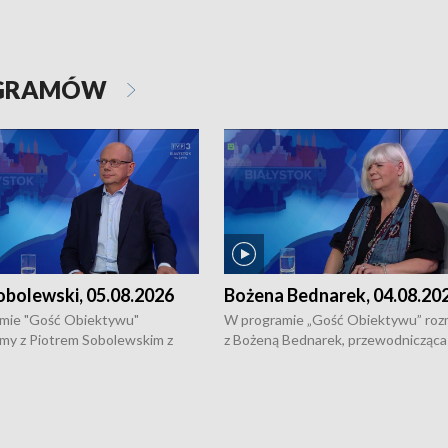
OGRAMÓW
obolewski, 05.08.2026
Bożena Bednarek, 04.08.20
mie "Gość Obiektywu"
W programie „Gość Obiektywu” ro
my z Piotrem Sobolewskim z
z Bożeną Bednarek, przewodnicząca
twa Amickus o możliwościach
Białostockiej Rady Seniorów, o walc
osób dotkniętych przemocą i
samotnością, pomysłach na to jak
u Ośrodka Pomocy Osobom
wyciągać osoby starsze z domów i j
zonym Przestępstwem.
ważne jest to by nie były same.