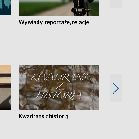
Wywiady, reportaże, relacje
Recepta na...
Z
Kwadrans z historią
Kartki z kal