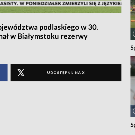
ojewództwa podlaskiego w 30.
konał w Białymstoku rezerwy
S
UDOSTĘPNIJ NA X
S