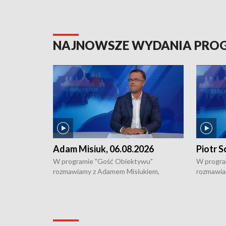
NAJNOWSZE WYDANIA PR
Adam Misiuk, 06.08.2026
Piotr S
W programie "Gość Obiektywu"
W progra
rozmawiamy z Adamem Misiukiem,
rozmawia
podlaskim wojewódzkim konserwatorem
Towarzys
zabytków o kondycji zabytków w regionie
wsparcia 
i naborze wniosków na prace
działani
konserwatorskie.
Pokrzywd