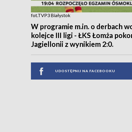
fot.TVP3 Białystok
W programie m.in. o derbach w
kolejce III ligi - ŁKS Łomża po
Jagiellonii z wynikiem 2:0.
UDOSTĘPNIJ NA FACEBOOKU