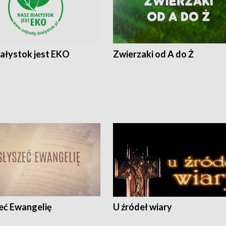
iałystok jest EKO
Zwierzaki od A do Ż
eć Ewangelię
U źródeł wiary