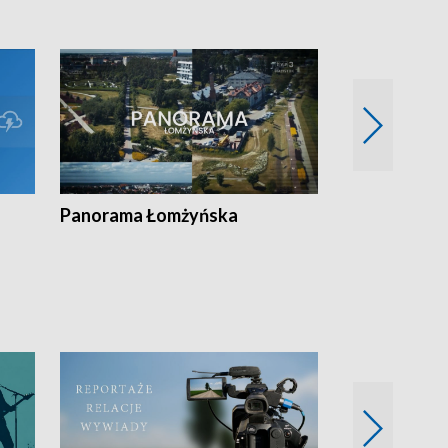
Panorama Łomżyńska
Przegląd suw