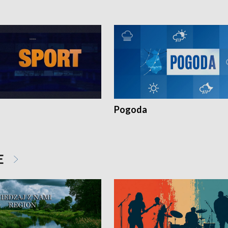
Pogoda
E