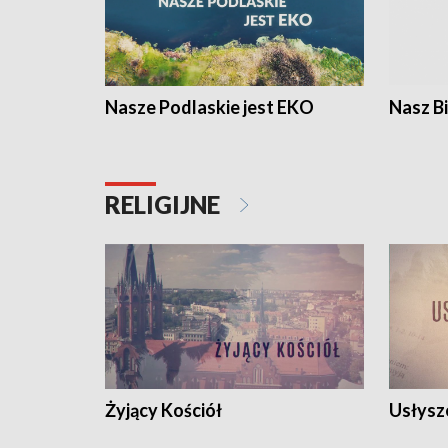
Nasze Podlaskie jest EKO
Nasz B
RELIGIJNE
Żyjący Kościół
Usłysz