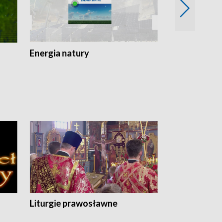
Energia natury
Ogród i nie t
Liturgie prawosławne