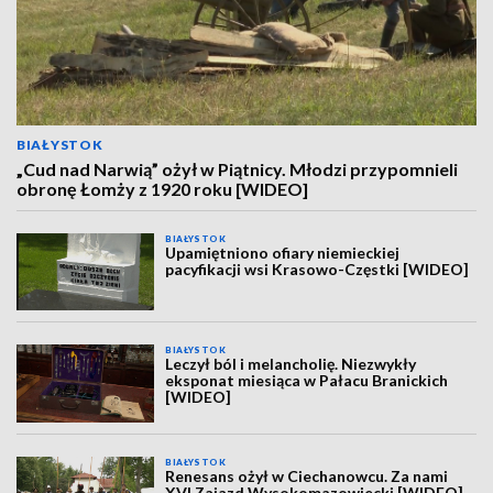
BIAŁYSTOK
„Cud nad Narwią” ożył w Piątnicy. Młodzi przypomnieli
obronę Łomży z 1920 roku [WIDEO]
BIAŁYSTOK
Upamiętniono ofiary niemieckiej
pacyfikacji wsi Krasowo-Częstki [WIDEO]
BIAŁYSTOK
Leczył ból i melancholię. Niezwykły
eksponat miesiąca w Pałacu Branickich
[WIDEO]
BIAŁYSTOK
Renesans ożył w Ciechanowcu. Za nami
XVI Zajazd Wysokomazowiecki [WIDEO]