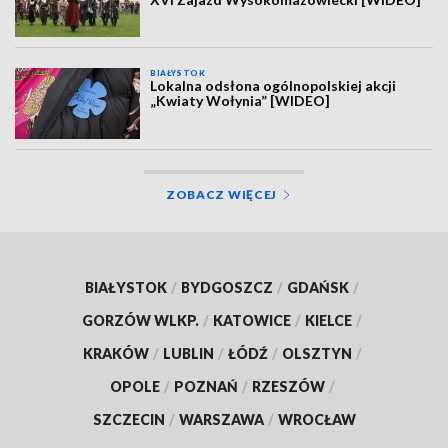
BIAŁYSTOK
Lokalna odsłona ogólnopolskiej akcji
„Kwiaty Wołynia” [WIDEO]
ZOBACZ WIĘCEJ
BIAŁYSTOK
/
BYDGOSZCZ
/
GDAŃSK
/
GORZÓW WLKP.
/
KATOWICE
/
KIELCE
/
KRAKÓW
/
LUBLIN
/
ŁÓDŹ
/
OLSZTYN
/
OPOLE
/
POZNAŃ
/
RZESZÓW
/
SZCZECIN
/
WARSZAWA
/
WROCŁAW