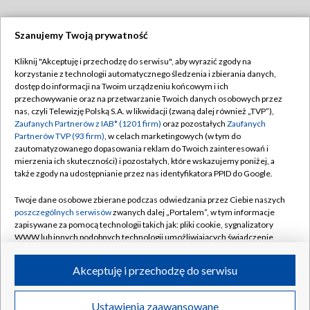
Szanujemy Twoją prywatność
Dołącz do nas:
Kliknij "Akceptuję i przechodzę do serwisu", aby wyrazić zgody na
korzystanie z technologii automatycznego śledzenia i zbierania danych,
TVP
dostęp do informacji na Twoim urządzeniu końcowym i ich
Abonament TVP
przechowywanie oraz na przetwarzanie Twoich danych osobowych przez
Regulamin TVP
nas, czyli Telewizję Polską S.A. w likwidacji (zwaną dalej również „TVP”),
Emisja w TVP
Polityka prywatności
Zaufanych Partnerów z IAB* (1201 firm)
oraz pozostałych
Zaufanych
Partnerów TVP (93 firm)
, w celach marketingowych (w tym do
Centrum informacji TVP
Moje zgody
zautomatyzowanego dopasowania reklam do Twoich zainteresowań i
mierzenia ich skuteczności) i pozostałych, które wskazujemy poniżej, a
Naziemna Telewizja Cyfrowa
Pomoc
także zgody na udostępnianie przez nas identyfikatora PPID do Google.
Sklep TVP
Biuro reklamy
Twoje dane osobowe zbierane podczas odwiedzania przez Ciebie naszych
Rada Programowa
Kontakt
poszczególnych serwisów
zwanych dalej „Portalem”, w tym informacje
zapisywane za pomocą technologii takich jak: pliki cookie, sygnalizatory
System NOS
WWW lub innych podobnych technologii umożliwiających świadczenie
dopasowanych i bezpiecznych usług, personalizację treści oraz reklam,
Informacje o nadawcy
Kanały
udostępnianie funkcji mediów społecznościowych oraz analizowanie
Akceptuję i przechodzę do serwisu
ruchu w Internecie.
Program dla prasy
©2026 Telewizja Polska S.A. w likwidacji
Biuro Reklamy
Twoje dane osobowe zbierane podczas odwiedzania przez Ciebie
Ustawienia zaawansowane