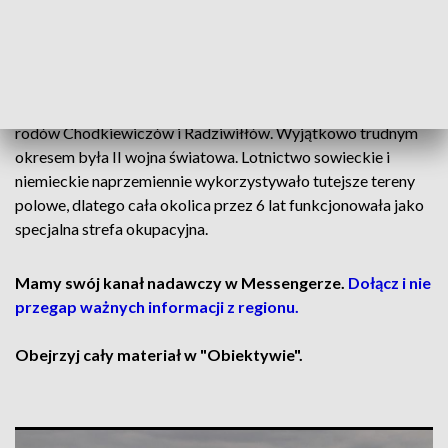
przy dźwiękach patriotycznych pieśni. Niektórzy goście ze
wzruszeniem rozpoznawali własnych dziadków na starych
zdjęciach.
Ziemie tych miejscowości dzielą historię już od czasów
rodów Chodkiewiczów i Radziwiłłów. Wyjątkowo trudnym
okresem była II wojna światowa. Lotnictwo sowieckie i
niemieckie naprzemiennie wykorzystywało tutejsze tereny
polowe, dlatego cała okolica przez 6 lat funkcjonowała jako
specjalna strefa okupacyjna.
Mamy swój kanał nadawczy w Messengerze.
Dołącz i nie
przegap ważnych informacji z regionu.
Obejrzyj cały materiał w "Obiektywie".