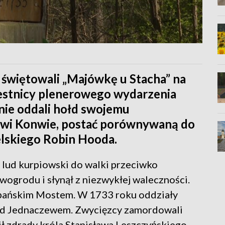
 świętowali „Majówkę u Stacha” na
zestnicy plenerowego wydarzenia
lnie oddali hołd swojemu
wi Konwie, postać porównywaną do
elskiego Robin Hooda.
 lud kurpiowski do walki przeciwko
grodu i słynął z niezwykłej waleczności.
opańskim Mostem. W 1733 roku oddziały
 pod Jednaczewem. Zwycięzcy zamordowali
 zdrady króla Stanisława Leszczyńskiego.