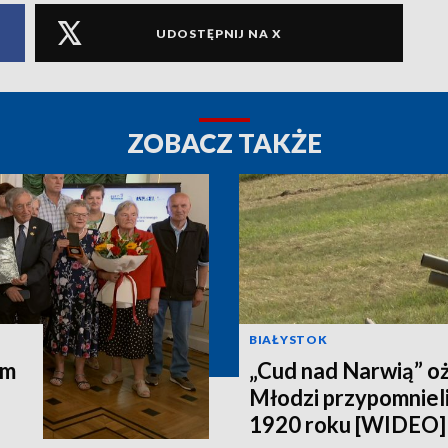
UDOSTĘPNIJ NA X
ZOBACZ TAKŻE
BIAŁYSTOK
em
„Cud nad Narwią” oż
Młodzi przypomniel
1920 roku [WIDEO]