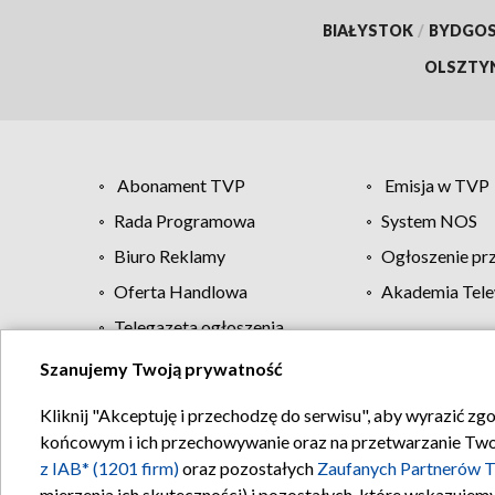
BIAŁYSTOK
/
BYDGO
OLSZTY
Abonament TVP
Emisja w TVP
Rada Programowa
System NOS
Biuro Reklamy
Ogłoszenie pr
Oferta Handlowa
Akademia Tele
Telegazeta ogłoszenia
Szanujemy Twoją prywatność
Regulamin TVP
Kliknij "Akceptuję i przechodzę do serwisu", aby wyrazić zg
końcowym i ich przechowywanie oraz na przetwarzanie Twoich
z IAB* (1201 firm)
oraz pozostałych
Zaufanych Partnerów T
mierzenia ich skuteczności) i pozostałych, które wskazujemy