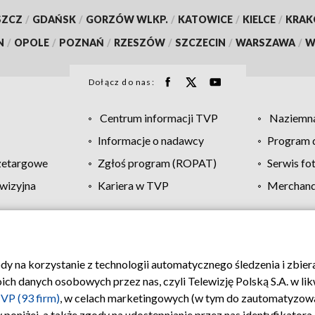
SZCZ
/
GDAŃSK
/
GORZÓW WLKP.
/
KATOWICE
/
KIELCE
/
KRA
N
/
OPOLE
/
POZNAŃ
/
RZESZÓW
/
SZCZECIN
/
WARSZAWA
/
W
Dołącz do nas:
Centrum informacji TVP
Naziemna
Informacje o nadawcy
Program d
zetargowe
Zgłoś program (ROPAT)
Serwis fo
wizyjna
Kariera w TVP
Merchandi
Polityka prywatności
Moje zgody
Pomoc
Biuro re
ody na korzystanie z technologii automatycznego śledzenia i zbie
 danych osobowych przez nas, czyli Telewizję Polską S.A. w likw
VP (93 firm)
, w celach marketingowych (w tym do zautomatyzow
 poniżej, a także zgody na udostępnianie przez nas identyfikator