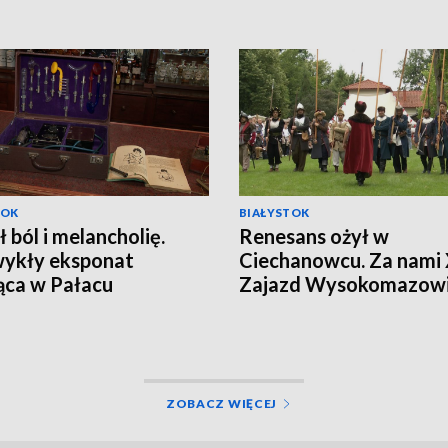
TOK
BIAŁYSTOK
ł ból i melancholię.
Renesans ożył w
ykły eksponat
Ciechanowcu. Za nami
ąca w Pałacu
Zajazd Wysokomazowi
ckich [WIDEO]
[WIDEO]
ZOBACZ WIĘCEJ