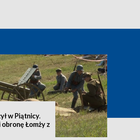
ył w Piątnicy.
i obronę Łomży z