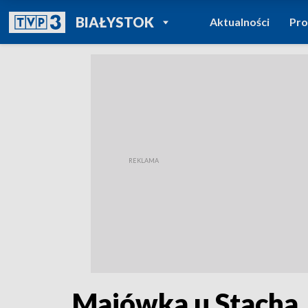
POWRÓT DO
BIAŁYSTOK
Aktualności
Pr
TVP REGIONY
Majówka u Stacha.