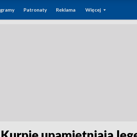
ogramy
Patronaty
Reklama
Więcej
 Kurpie upamiętniają le