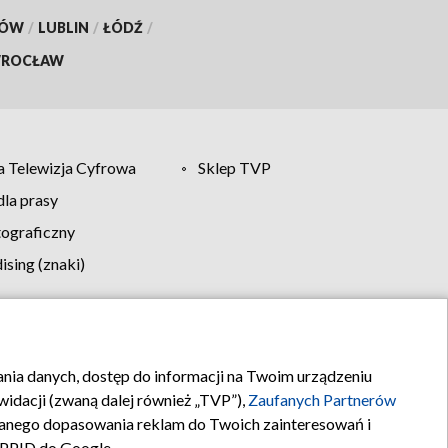
KÓW
/
LUBLIN
/
ŁÓDŹ
/
ROCŁAW
 Telewizja Cyfrowa
Sklep TVP
la prasy
tograficzny
sing (znaki)
klamy
Kontakt
rania danych, dostęp do informacji na Twoim urządzeniu
idacji (zwaną dalej również „TVP”),
Zaufanych Partnerów
anego dopasowania reklam do Twoich zainteresowań i
a PPID do Google.