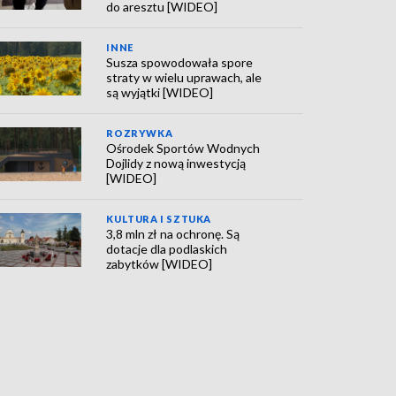
do aresztu [WIDEO]
INNE
Susza spowodowała spore
straty w wielu uprawach, ale
są wyjątki [WIDEO]
ROZRYWKA
Ośrodek Sportów Wodnych
Dojlidy z nową inwestycją
[WIDEO]
KULTURA I SZTUKA
3,8 mln zł na ochronę. Są
dotacje dla podlaskich
zabytków [WIDEO]