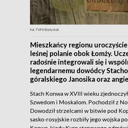
fot. TVP3 Białystok
Mieszkańcy regionu uroczyście
leśnej polanie obok Łomży. Uc
radośnie integrowali się i wspó
legendarnemu dowódcy Stacho
góralskiego Janosika oraz angi
Stach Konwa w XVIII wieku zjednoczył
Szwedom i Moskalom. Pochodził z Nowo
Dowodził strzelcami w bitwie pod K
sasko-rosyjskie rozbiły jego wojska
Konwę, kiedy Kurp stanowczo odmówił